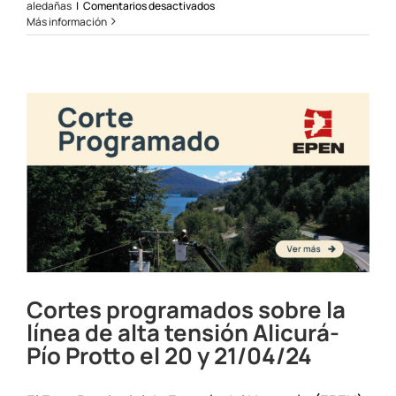
en
aledañas
|
Comentarios desactivados
Cambio
Más información
de
horario
mantenimiento
programado
en
la
zona
sur
Cortes programados sobre la
línea de alta tensión Alicurá-
Pío Protto el 20 y 21/04/24