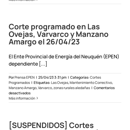
programado
en
Las
Ovejas,
Corte programado en Las
Varvarco
y
Ovejas, Varvarco y Manzano
Manzano
Amargo el 26/04/23
Amargo
el
30/11/23
El Ente Provincial de Energía del Neuquén (EPEN)
dependiente [...]
Por
Prensa EPEN
|
25/04/23 3:31 pm
|
Categorías:
Cortes
Programados
|
Etiquetas:
Las Ovejas
,
Mantenimiento Correctivo
,
Manzano Amargo
,
Varvarco
,
zonas rurales aledañas
|
Comentarios
en
desactivados
Corte
Más información
programado
en
Las
Ovejas,
[SUSPENDIDOS] Cortes
Varvarco
y