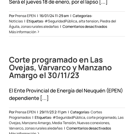
Será el jueves 18 de enero, por el lapso [...]
Por
Prensa EPEN
|
16/01/24 11:29 am
|
Categorías:
Noticias
|
Etiquetas:
#SeguridadPública
,
alta tension
,
Piedra del
en
Águila
,
zonas rurales aledañas
|
Comentarios desactivados
Corte
Más información
programado
en
Piedra
del
Corte programado en Las
Águila
Ovejas, Varvarco y Manzano
Amargo el 30/11/23
El Ente Provincial de Energía del Neuquén (EPEN)
dependiente [...]
Por
Prensa EPEN
|
29/11/23 2:11 pm
|
Categorías:
Cortes
Programados
|
Etiquetas:
#SeguridadPública
,
corte programado
,
Las
Ovejas
,
Manzano Amargo
,
Media Tensión
,
Nuevas conexiones
,
en
Varvarco
,
zonas rurales aledañas
|
Comentarios desactivados
Corte
Más información