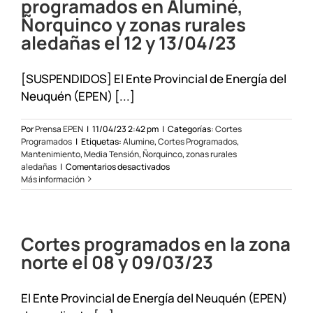
programados en Aluminé,
Manzano
Ñorquinco y zonas rurales
Amargo
el
aledañas el 12 y 13/04/23
26/04/23
[SUSPENDIDOS] El Ente Provincial de Energía del
Neuquén (EPEN) [...]
Por
Prensa EPEN
|
11/04/23 2:42 pm
|
Categorías:
Cortes
Programados
|
Etiquetas:
Alumine
,
Cortes Programados
,
Mantenimiento
,
Media Tensión
,
Ñorquinco
,
zonas rurales
en
aledañas
|
Comentarios desactivados
[SUSPENDIDOS]
Más información
Cortes
programados
en
Aluminé,
Cortes programados en la zona
Ñorquinco
y
norte el 08 y 09/03/23
zonas
rurales
aledañas
El Ente Provincial de Energía del Neuquén (EPEN)
el