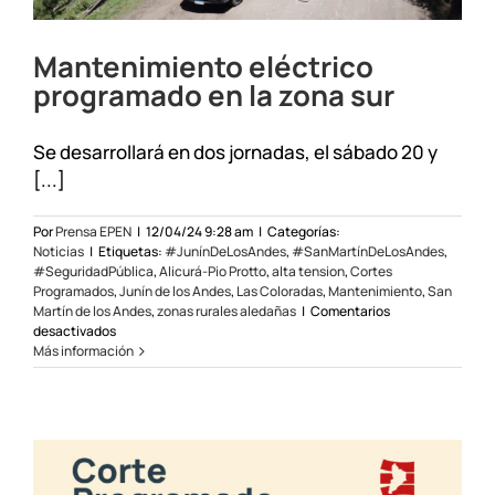
Mantenimiento eléctrico
programado en la zona sur
Se desarrollará en dos jornadas, el sábado 20 y
[...]
Por
Prensa EPEN
|
12/04/24 9:28 am
|
Categorías:
Noticias
|
Etiquetas:
#JunínDeLosAndes
,
#SanMartínDeLosAndes
,
#SeguridadPública
,
Alicurá-Pio Protto
,
alta tension
,
Cortes
Programados
,
Junín de los Andes
,
Las Coloradas
,
Mantenimiento
,
San
Martín de los Andes
,
zonas rurales aledañas
|
Comentarios
en
desactivados
Mantenimiento
Más información
eléctrico
programado
en
la
zona
sur