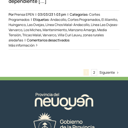
dependiente [...]
12
y
13/04/23
Por
Prensa EPEN
|
03/03/23 1:03 pm
|
Categorías:
Cortes
Programados
|
Etiquetas:
Andacollo
,
Cortes Programados
,
El Alamito
,
Huinganco
,
Las Ovejas
,
Línea Chos Malal-Andacollo
,
Línea Las Ovjeas-
Varvarco
,
Los Miches
,
Mantenimiento
,
Manzano Amargo
,
Media
Tensión
,
Tricao Malal
,
Varvarco
,
Villa Curi Leuvu
,
zonas rurales
en
aledañas
|
Comentarios desactivados
Cortes
Más información
programados
en
la
zona
norte
Siguiente
1
2
el
08
y
09/03/23