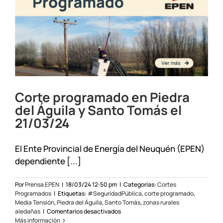
Corte programado en Piedra
del Águila y Santo Tomás el
21/03/24
El Ente Provincial de Energía del Neuquén (EPEN)
dependiente [...]
Por
Prensa EPEN
|
18/03/24 12:50 pm
|
Categorías:
Cortes
Programados
|
Etiquetas:
#SeguridadPública
,
corte programado
,
Media Tensión
,
Piedra del Águila
,
Santo Tomás
,
zonas rurales
en
aledañas
|
Comentarios desactivados
Corte
Más información