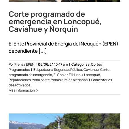
Corte programado de
emergencia en Loncopué,
Caviahue y Ñorquín
El Ente Provincial de Energía del Neuquén (EPEN)
dependiente [...]
Por
Prensa EPEN
|
06/06/24 10:17 am
|
Categorías:
Cortes
Programados
|
Etiquetas:
#SeguridadPública
,
Caviahue
,
Corte
programado de emergencia
,
El Cholar
,
El Huecu
,
Loncopué
,
Reparaciones
,
zona oeste
,
zonas rurales aledañas
|
Comentarios
en
desactivados
Corte
Más información
programado
de
emergencia
en
Loncopué,
Caviahue
y