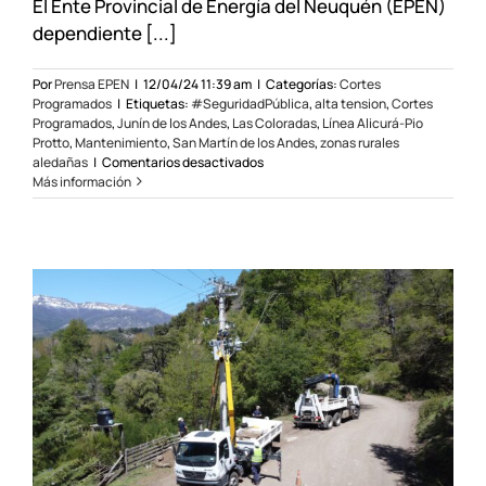
El Ente Provincial de Energía del Neuquén (EPEN)
dependiente [...]
Por
Prensa EPEN
|
12/04/24 11:39 am
|
Categorías:
Cortes
Programados
|
Etiquetas:
#SeguridadPública
,
alta tension
,
Cortes
Programados
,
Junín de los Andes
,
Las Coloradas
,
Línea Alicurá-Pio
Protto
,
Mantenimiento
,
San Martín de los Andes
,
zonas rurales
en
aledañas
|
Comentarios desactivados
Cortes
Más información
programados
sobre
la
línea
de
alta
tensión
Alicurá-
Pío
Protto
el
20
y
21/04/24