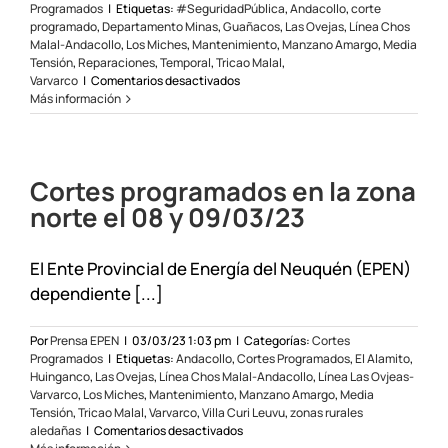
Programados
|
Etiquetas:
#SeguridadPública
,
Andacollo
,
corte
programado
,
Departamento Minas
,
Guañacos
,
Las Ovejas
,
Línea Chos
Malal-Andacollo
,
Los Miches
,
Mantenimiento
,
Manzano Amargo
,
Media
Tensión
,
Reparaciones
,
Temporal
,
Tricao Malal
,
en
Varvarco
|
Comentarios desactivados
Corte
Más información
programado
en
departamento
minas
Cortes programados en la zona
el
03/11/23
norte el 08 y 09/03/23
El Ente Provincial de Energía del Neuquén (EPEN)
dependiente [...]
Por
Prensa EPEN
|
03/03/23 1:03 pm
|
Categorías:
Cortes
Programados
|
Etiquetas:
Andacollo
,
Cortes Programados
,
El Alamito
,
Huinganco
,
Las Ovejas
,
Línea Chos Malal-Andacollo
,
Línea Las Ovjeas-
Varvarco
,
Los Miches
,
Mantenimiento
,
Manzano Amargo
,
Media
Tensión
,
Tricao Malal
,
Varvarco
,
Villa Curi Leuvu
,
zonas rurales
en
aledañas
|
Comentarios desactivados
Cortes