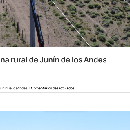
a rural de Junín de los Andes
en
unínDeLosAndes
|
Comentarios desactivados
Mantenimiento
programado
en
zona
rural
de
Junín
de