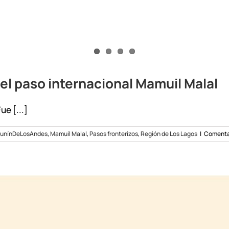
del paso internacional Mamuil Malal
ue [...]
unínDeLosAndes
,
Mamuil Malal
,
Pasos fronterizos
,
Región de Los Lagos
|
Comenta