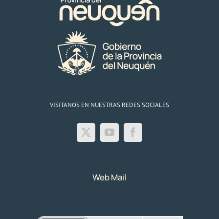
rurales
aledañas
el
12
y
13/04/23
VISITANOS EN NUESTRAS REDES SOCIALES
Web Mail