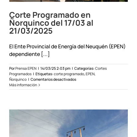
Corte Programado en
Ñorquinco del 17/03 al
21/03/2025
El Ente Provincial de Energía del Neuquén (EPEN)
dependiente [...]
Por
Prensa EPEN
|
14/03/25 2:03 pm
|
Categorías:
Cortes
Programados
|
Etiquetas:
corte programado
,
EPEN
,
en
Ñorquinco
|
Comentarios desactivados
Corte
Más información
Programado
en
Ñorquinco
del
17/03
al
21/03/2025