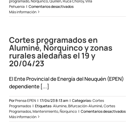
programado
,
Ñorquinco
,
Quillén
,
Ruca Choroy
,
Villa
en
Pehuenia
|
Comentarios desactivados
Se
Más información
suspenden
por
condiciones
climáticas
Cortes programados en
las
tareas
Aluminé, Ñorquinco y zonas
de
rurales aledañas el 19 y
mantenimiento
estacional
20/04/23
en
Villa
Pehuenia,
El Ente Provincial de Energía del Neuquén (EPEN)
Aluminé
dependiente [...]
y
parajes
aledaños
Por
Prensa EPEN
|
17/04/23 8:13 am
|
Categorías:
Cortes
Programados
|
Etiquetas:
Alumine
,
Bifurcación-Aluminé
,
Cortes
en
Programados
,
Mantenimiento
,
Ñorquinco
|
Comentarios desactivados
Corte
Más información
prog
en
Alumi