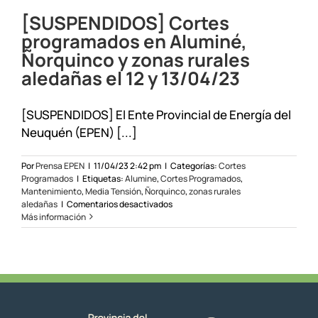
Ñorqu
[SUSPENDIDOS] Cortes
y
zona
programados en Aluminé,
rural
Ñorquinco y zonas rurales
aleda
el
aledañas el 12 y 13/04/23
19
y
20/0
[SUSPENDIDOS] El Ente Provincial de Energía del
Neuquén (EPEN) [...]
Por
Prensa EPEN
|
11/04/23 2:42 pm
|
Categorías:
Cortes
Programados
|
Etiquetas:
Alumine
,
Cortes Programados
,
Mantenimiento
,
Media Tensión
,
Ñorquinco
,
zonas rurales
en
aledañas
|
Comentarios desactivados
[SUSPENDIDOS]
Más información
Cortes
programados
en
Aluminé,
Ñorquinco
y
zonas