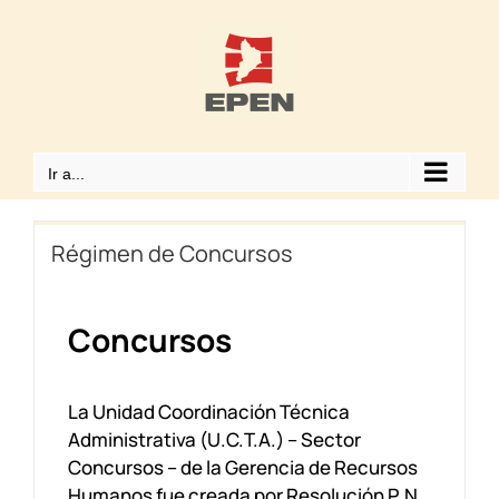
Saltar
al
contenido
Ir a...
Régimen de Concursos
Concursos
La Unidad Coordinación Técnica
Administrativa (U.C.T.A.) – Sector
Concursos – de la Gerencia de Recursos
Humanos fue creada por Resolución P. N.