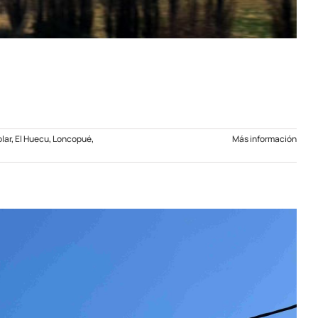
lar
,
El Huecu
,
Loncopué
,
Más información