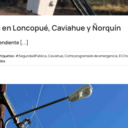
 en Loncopué, Caviahue y Ñorquín
ndiente [...]
tiquetas:
#SeguridadPública
,
Caviahue
,
Corte programado de emergencia
,
El Cho
en
dos
Corte
programado
de
emergencia
en
Loncopué,
Caviahue
y
Ñorquín