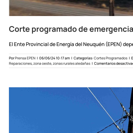
Corte programado de emergencia
El Ente Provincial de Energía del Neuquén (EPEN) depe
Por
Prensa EPEN
|
06/06/24 10:17 am
|
Categorías:
Cortes Programados
|
E
Reparaciones
,
zona oeste
,
zonas rurales aledañas
|
Comentarios desactiva