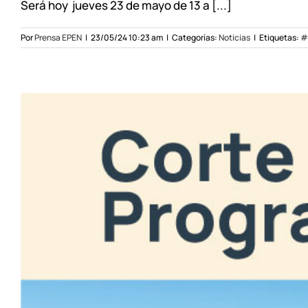
Será hoy jueves 23 de mayo de 13 a [...]
Por
Prensa EPEN
|
23/05/24 10:23 am
|
Categorías:
Noticias
|
Etiquetas:
#