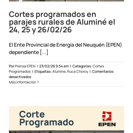
Cortes programados en
parajes rurales de Aluminé el
24, 25 y 26/02/26
El Ente Provincial de Energía del Neuquén (EPEN)
dependiente [...]
Por
Prensa EPEN
|
23/02/26 9:54 am
|
Categorías:
Cortes
Programados
|
Etiquetas:
Alumine
,
Ruca Choroy
|
Comentarios
en
desactivados
Cortes
Más información
programados
en
parajes
rurales
de
Aluminé
el
24,
25