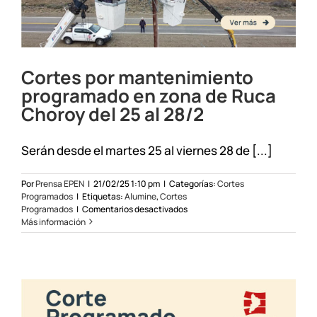
Cortes por mantenimiento
programado en zona de Ruca
Choroy del 25 al 28/2
Serán desde el martes 25 al viernes 28 de [...]
Por
Prensa EPEN
|
21/02/25 1:10 pm
|
Categorías:
Cortes
Programados
|
Etiquetas:
Alumine
,
Cortes
en
Programados
|
Comentarios desactivados
Cortes
Más información
por
mantenimiento
programado
en
zona
de
Ruca