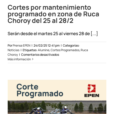
Cortes por mantenimiento
programado en zona de Ruca
Choroy del 25 al 28/2
Serán desde el martes 25 al viernes 28 de [...]
Por
Prensa EPEN
|
24/02/25 12:41 pm
|
Categorías:
Noticias
|
Etiquetas:
Alumine
,
Cortes Programados
,
Ruca
en
Choroy
|
Comentarios desactivados
Cortes
Más información
por
mantenimiento
programado
en
zona
de
Ruca
Choroy
del
25
al
28/2