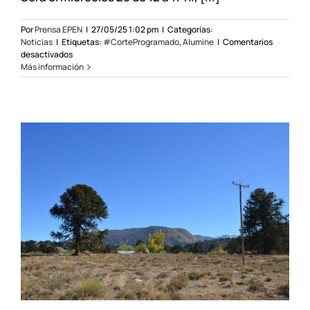
Por
Prensa EPEN
|
27/05/25 1:02 pm
|
Categorías:
Noticias
|
Etiquetas:
#CorteProgramado
,
Alumine
|
Comentarios
en
desactivados
Mantenimiento
Más información
programado
en
la
zona
oeste