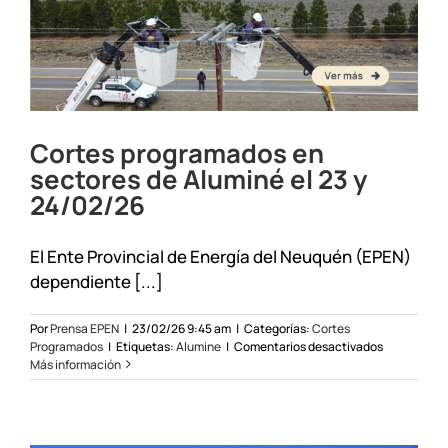
y
26/02/26
Cortes programados en
sectores de Aluminé el 23 y
24/02/26
El Ente Provincial de Energía del Neuquén (EPEN)
dependiente [...]
Por
Prensa EPEN
|
23/02/26 9:45 am
|
Categorías:
Cortes
en
Programados
|
Etiquetas:
Alumine
|
Comentarios desactivados
Cortes
Más información
programad
en
sectores
de