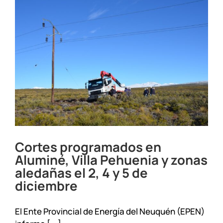
Aluminé
el
23
y
24/02/26
Cortes programados en
Aluminé, Villa Pehuenia y zonas
aledañas el 2, 4 y 5 de
diciembre
El Ente Provincial de Energía del Neuquén (EPEN)