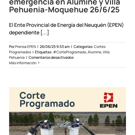
emergencia en Aluminé y Villa
Pehuenia-Moquehue 26/6/25
El Ente Provincial de Energía del Neuquén (EPEN)
dependiente [...]
Por
Prensa EPEN
|
26/06/25 9:53 am
|
Categorías:
Cortes
Programados
|
Etiquetas:
#CorteProgramado
,
Alumine
,
Villa
en
Pehuenia
|
Comentarios desactivados
Corte
Más información
programado
de
emergencia
en
Aluminé
y
Villa
Pehuenia-
Moquehue
26/6/25