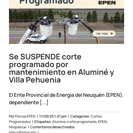
Pehuenia
23/6/25
Se SUSPENDE corte
programado por
mantenimiento en Aluminé y
Villa Pehuenia
El Ente Provincial de Energía del Neuquén (EPEN),
dependiente [...]
Por
Prensa EPEN
|
11/06/25 1:01 pm
|
Categorías:
Cortes
Programados
|
Etiquetas:
Alumine
,
corte programado
,
EPEN
,
en
Moquehue
|
Comentarios desactivados
Se
Más información