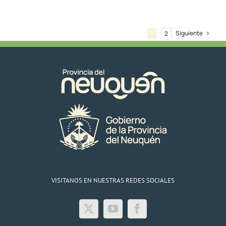
en
Aluminé,
Villa
Pehuenia
Siguiente
1
2
y
Moquehue
el
19/01/25
VISITANOS EN NUESTRAS REDES SOCIALES