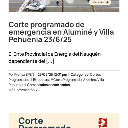
Corte programado de
emergencia en Aluminé y Villa
Pehuenia 23/6/25
El Ente Provincial de Energía del Neuquén
dependiente del [...]
Por
Prensa EPEN
|
23/06/25 12:31 pm
|
Categorías:
Cortes
Programados
|
Etiquetas:
#CorteProgramado
,
Alumine
,
Villa
en
Pehuenia
|
Comentarios desactivados
Corte
Más información
programado
de
emergencia
en
Aluminé
y
Villa