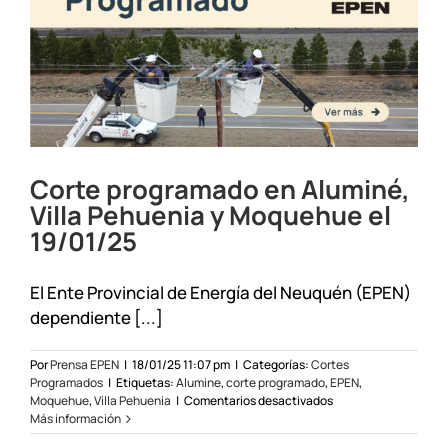
Choroy
del
25
al
28/2
Corte programado en Aluminé,
Villa Pehuenia y Moquehue el
19/01/25
El Ente Provincial de Energía del Neuquén (EPEN)
dependiente [...]
Por
Prensa EPEN
|
18/01/25 11:07 pm
|
Categorías:
Cortes
Programados
|
Etiquetas:
Alumine
,
corte programado
,
EPEN
,
en
Moquehue
,
Villa Pehuenia
|
Comentarios desactivados
Corte
Más información
programado