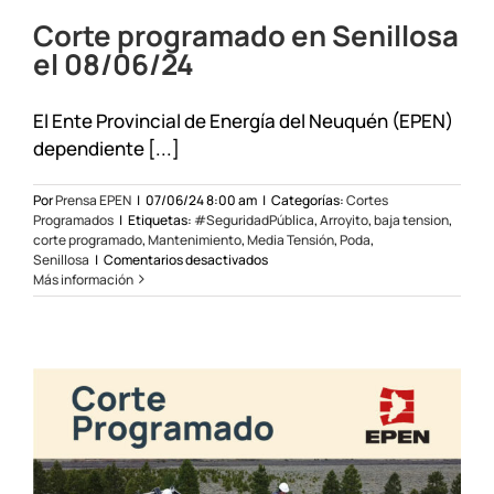
Corte programado en Senillosa
el 08/06/24
El Ente Provincial de Energía del Neuquén (EPEN)
dependiente [...]
Por
Prensa EPEN
|
07/06/24 8:00 am
|
Categorías:
Cortes
Programados
|
Etiquetas:
#SeguridadPública
,
Arroyito
,
baja tension
,
corte programado
,
Mantenimiento
,
Media Tensión
,
Poda
,
en
Senillosa
|
Comentarios desactivados
Corte
Más información
programado
en
Senillosa
el
08/06/24