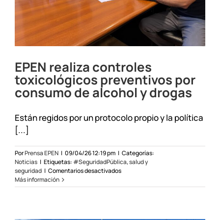
EPEN realiza controles
toxicológicos preventivos por
consumo de alcohol y drogas
Están regidos por un protocolo propio y la política
[...]
Por
Prensa EPEN
|
09/04/26 12:19 pm
|
Categorías:
Noticias
|
Etiquetas:
#SeguridadPública
,
salud y
en
seguridad
|
Comentarios desactivados
EPEN
Más información
realiza
controles
toxicológicos
preventivos