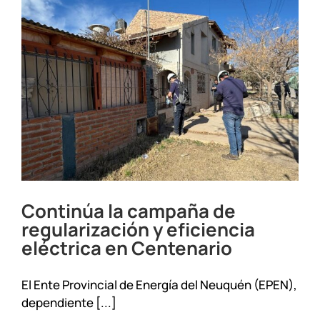
por
consumo
de
alcohol
y
drogas
Continúa la campaña de
regularización y eficiencia
eléctrica en Centenario
El Ente Provincial de Energía del Neuquén (EPEN),
dependiente [...]