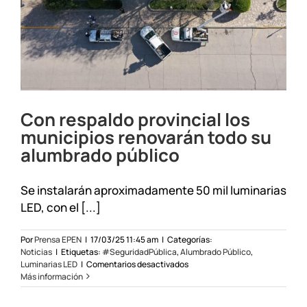
de
energización
Con respaldo provincial los
municipios renovarán todo su
alumbrado público
Se instalarán aproximadamente 50 mil luminarias
LED, con el [...]
Por
Prensa EPEN
|
17/03/25 11:45 am
|
Categorías:
Noticias
|
Etiquetas:
#SeguridadPública
,
Alumbrado Público
,
en
Luminarias LED
|
Comentarios desactivados
Con
Más información
respaldo
provincial