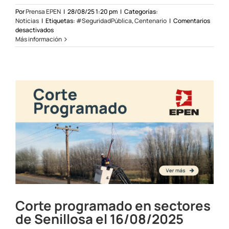
Por
Prensa EPEN
|
28/08/25 1:20 pm
|
Categorías:
Noticias
|
Etiquetas:
#SeguridadPública
,
Centenario
|
Comentarios
en
desactivados
Continúa
Más información
la
campaña
de
regularización
y
eficiencia
eléctrica
en
Centenario
Corte programado en sectores
de Senillosa el 16/08/2025