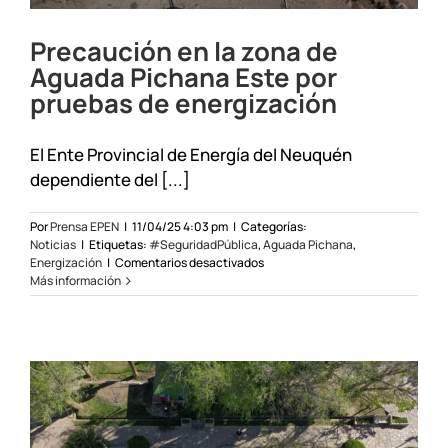
Precaución en la zona de
Aguada Pichana Este por
pruebas de energización
El Ente Provincial de Energía del Neuquén
dependiente del [...]
Por
Prensa EPEN
|
11/04/25 4:03 pm
|
Categorías:
Noticias
|
Etiquetas:
#SeguridadPública
,
Aguada Pichana
,
en
Energización
|
Comentarios desactivados
Precaución
Más información
en
la
zona
de
Aguada
Pichana
Este
por
pruebas