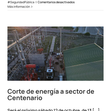
en
#SeguridadPública
|
Comentarios desactivados
Mantenimiento
Más información
programado
para
Centenario
Corte de energía a sector de
Centenario
Será el próximo sábado 12 de octubre, de 13 [...]