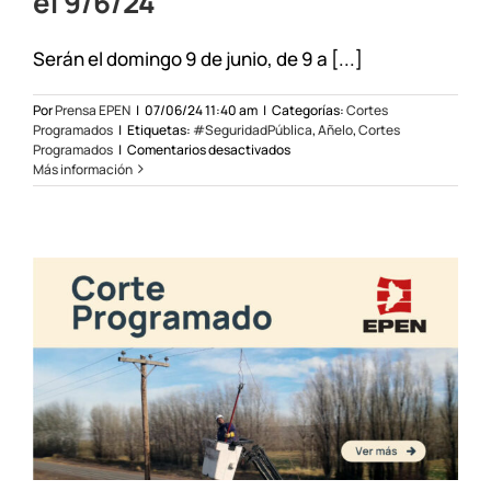
el 9/6/24
Serán el domingo 9 de junio, de 9 a [...]
Por
Prensa EPEN
|
07/06/24 11:40 am
|
Categorías:
Cortes
Programados
|
Etiquetas:
#SeguridadPública
,
Añelo
,
Cortes
en
Programados
|
Comentarios desactivados
Cortes
Más información
programados
en
Añelo
el
9/6/24