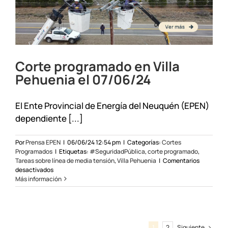
Corte programado en Villa
Pehuenia el 07/06/24
El Ente Provincial de Energía del Neuquén (EPEN)
dependiente [...]
Por
Prensa EPEN
|
06/06/24 12:54 pm
|
Categorías:
Cortes
Programados
|
Etiquetas:
#SeguridadPública
,
corte programado
,
Tareas sobre línea de media tensión
,
Villa Pehuenia
|
Comentarios
en
desactivados
Corte
Más información
programado
en
Villa
Pehuenia
el
Siguiente
1
2