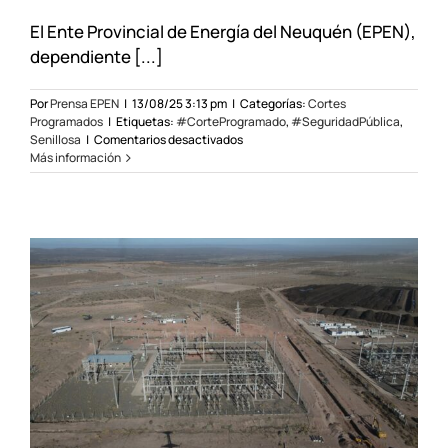
El Ente Provincial de Energía del Neuquén (EPEN),
dependiente [...]
Por
Prensa EPEN
|
13/08/25 3:13 pm
|
Categorías:
Cortes
Programados
|
Etiquetas:
#CorteProgramado
,
#SeguridadPública
,
en
Senillosa
|
Comentarios desactivados
Corte
Más información
programado
en
sectores
de
Senillosa
el
16/08/2025