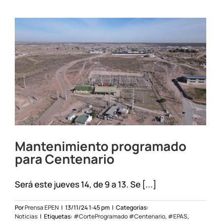
los
municipios
renovarán
todo
su
alumbrado
público
Mantenimiento programado
para Centenario
Será este jueves 14, de 9 a 13. Se [...]
Por
Prensa EPEN
|
13/11/24 1:45 pm
|
Categorías:
Noticias
|
Etiquetas:
#CorteProgramado #Centenario
,
#EPAS
,