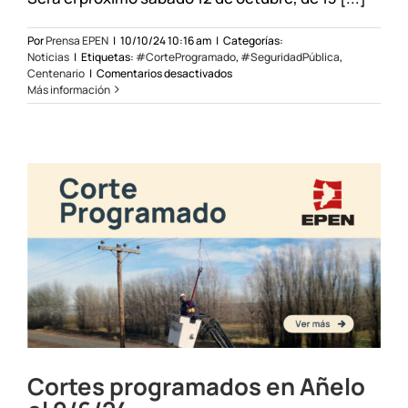
Por
Prensa EPEN
|
10/10/24 10:16 am
|
Categorías:
Noticias
|
Etiquetas:
#CorteProgramado
,
#SeguridadPública
,
en
Centenario
|
Comentarios desactivados
Corte
Más información
de
energía
a
sector
de
Centenario
Cortes programados en Añelo