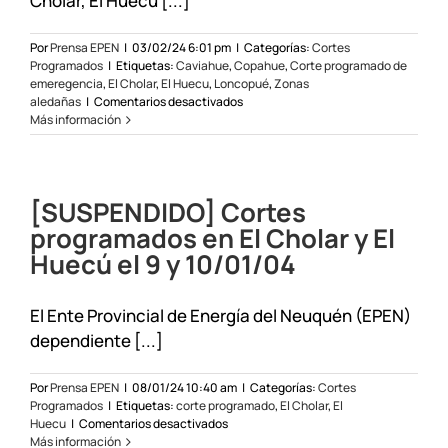
Cholar, El Huecú [...]
Por
Prensa EPEN
|
03/02/24 6:01 pm
|
Categorías:
Cortes
Programados
|
Etiquetas:
Caviahue
,
Copahue
,
Corte programado de
emeregencia
,
El Cholar
,
El Huecu
,
Loncopué
,
Zonas
en
aledañas
|
Comentarios desactivados
Se
Más información
programó
un
corte
de
[SUSPENDIDO] Cortes
emergencia
en
programados en El Cholar y El
la
Huecú el 9 y 10/01/04
zona
oeste
El Ente Provincial de Energía del Neuquén (EPEN)
dependiente [...]
Por
Prensa EPEN
|
08/01/24 10:40 am
|
Categorías:
Cortes
Programados
|
Etiquetas:
corte programado
,
El Cholar
,
El
en
Huecu
|
Comentarios desactivados
[SUSPENDIDO]
Más información