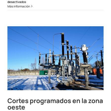
en
desactivados
Corte
Más información
programado
de
emergencia
en
Loncopué,
Caviahue
y
Ñorquín
Cortes programados en la zona
oeste