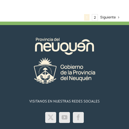
emergencia
zona
oeste
Siguiente
1
2
el
07/07/23
VISITANOS EN NUESTRAS REDES SOCIALES