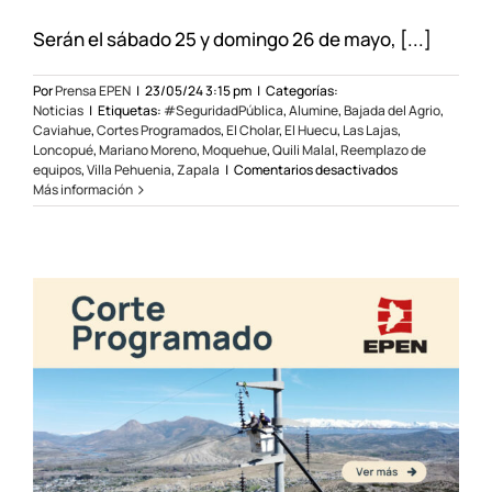
Serán el sábado 25 y domingo 26 de mayo, [...]
Por
Prensa EPEN
|
23/05/24 3:15 pm
|
Categorías:
Noticias
|
Etiquetas:
#SeguridadPública
,
Alumine
,
Bajada del Agrio
,
Caviahue
,
Cortes Programados
,
El Cholar
,
El Huecu
,
Las Lajas
,
Loncopué
,
Mariano Moreno
,
Moquehue
,
Quili Malal
,
Reemplazo de
en
equipos
,
Villa Pehuenia
,
Zapala
|
Comentarios desactivados
Cortes
Más información
programados
en
la
zona
oeste