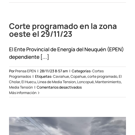
Cortes
programados
en
El
Corte programado en la zona
Cholar
y
oeste el 29/11/23
El
Huecú
el
El Ente Provincial de Energía del Neuquén (EPEN)
9
dependiente [...]
y
10/01/04
Por
Prensa EPEN
|
28/11/23 8:57 am
|
Categorías:
Cortes
Programados
|
Etiquetas:
Caviahue
,
Copahue
,
corte programado
,
El
Cholar
,
El Huecu
,
Linea de Media Tension
,
Loncopué
,
Mantenimiento
,
en
Media Tensión
|
Comentarios desactivados
Corte
Más información
programado
en
la
zona
oeste
el
29/11/23