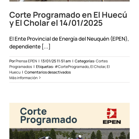
Corte Programado en El Huecú
y El Cholar el 14/01/2025
El Ente Provincial de Energía del Neuquén (EPEN),
dependiente [...]
Por
Prensa EPEN
|
13/01/25 11:51 am
|
Categorías:
Cortes
Programados
|
Etiquetas:
#CorteProgramado
,
El Cholar
,
El
en
Huecu
|
Comentarios desactivados
Corte
Más información
Programado
en
El
Huecú
y
El
Cholar
el
14/01/2025