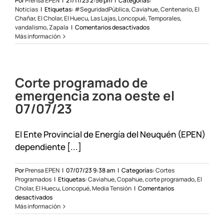
Por
Prensa EPEN
|
21/11/23 2:56 pm
|
Categorías:
Noticias
|
Etiquetas:
#SeguridadPública
,
Caviahue
,
Centenario
,
El
Chañar
,
El Cholar
,
El Huecu
,
Las Lajas
,
Loncopué
,
Temporales
,
en
vandalismo
,
Zapala
|
Comentarios desactivados
Trabajos
Más información
del
EPEN
en
toda
Corte programado de
la
provincia
emergencia zona oeste el
por
07/07/23
el
temporal
de
El Ente Provincial de Energía del Neuquén (EPEN)
viento
dependiente [...]
Por
Prensa EPEN
|
07/07/23 9:38 am
|
Categorías:
Cortes
Programados
|
Etiquetas:
Caviahue
,
Copahue
,
corte programado
,
El
Cholar
,
El Huecu
,
Loncopué
,
Media Tensión
|
Comentarios
en
desactivados
Corte
Más información
programado
de