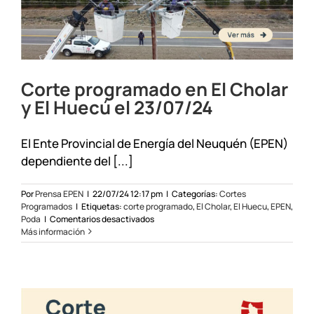
Corte programado en El Cholar
y El Huecú el 23/07/24
El Ente Provincial de Energía del Neuquén (EPEN)
dependiente del [...]
Por
Prensa EPEN
|
22/07/24 12:17 pm
|
Categorías:
Cortes
Programados
|
Etiquetas:
corte programado
,
El Cholar
,
El Huecu
,
EPEN
,
en
Poda
|
Comentarios desactivados
Corte
Más información
programado
en
El
Cholar
y
El