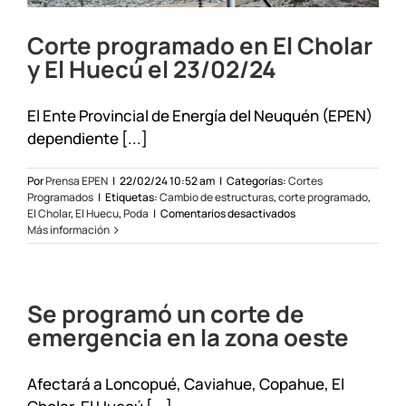
Corte programado en El Cholar
y El Huecú el 23/02/24
El Ente Provincial de Energía del Neuquén (EPEN)
dependiente [...]
Por
Prensa EPEN
|
22/02/24 10:52 am
|
Categorías:
Cortes
Programados
|
Etiquetas:
Cambio de estructuras
,
corte programado
,
en
El Cholar
,
El Huecu
,
Poda
|
Comentarios desactivados
Corte
Más información
programado
en
El
Cholar
Se programó un corte de
y
El
emergencia en la zona oeste
Huecú
el
23/02/24
Afectará a Loncopué, Caviahue, Copahue, El