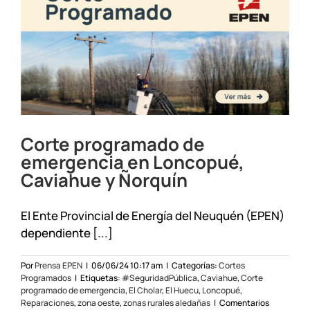
Huecú
el
23/07/24
Corte programado de
emergencia en Loncopué,
Caviahue y Ñorquín
El Ente Provincial de Energía del Neuquén (EPEN)
dependiente [...]
Por
Prensa EPEN
|
06/06/24 10:17 am
|
Categorías:
Cortes
Programados
|
Etiquetas:
#SeguridadPública
,
Caviahue
,
Corte
programado de emergencia
,
El Cholar
,
El Huecu
,
Loncopué
,
Reparaciones
,
zona oeste
,
zonas rurales aledañas
|
Comentarios