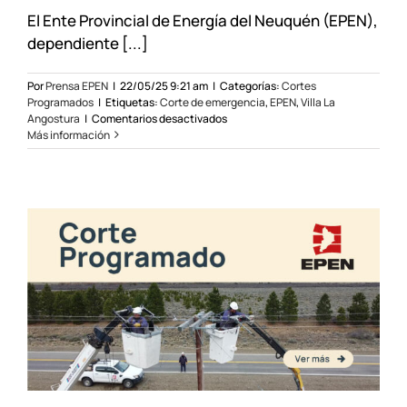
El Ente Provincial de Energía del Neuquén (EPEN),
dependiente [...]
Por
Prensa EPEN
|
22/05/25 9:21 am
|
Categorías:
Cortes
Programados
|
Etiquetas:
Corte de emergencia
,
EPEN
,
Villa La
en
Angostura
|
Comentarios desactivados
Corte
Más información
de
emergencia
en
sectores
de
Villa
La
Angostura
el
22/05/25