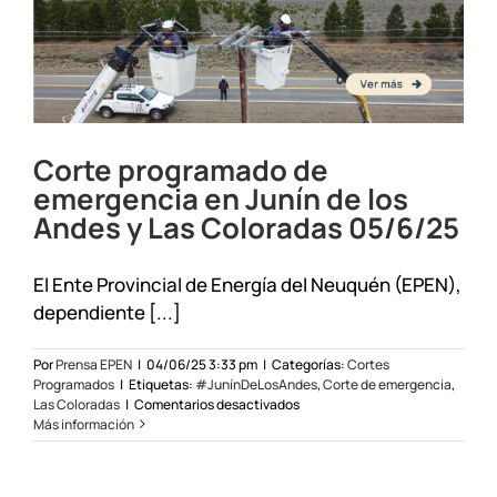
el
24/07/2025
Corte programado de
emergencia en Junín de los
Andes y Las Coloradas 05/6/25
El Ente Provincial de Energía del Neuquén (EPEN),
dependiente [...]
Por
Prensa EPEN
|
04/06/25 3:33 pm
|
Categorías:
Cortes
Programados
|
Etiquetas:
#JunínDeLosAndes
,
Corte de emergencia
,
en
Las Coloradas
|
Comentarios desactivados
Corte
Más información
programado
de
emergencia