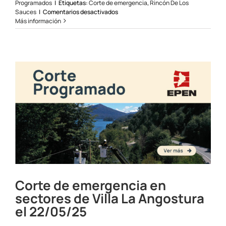
Programados
|
Etiquetas:
Corte de emergencia
,
Rincón De Los
en
Sauces
|
Comentarios desactivados
Corte
Más información
de
emergencia
en
sectores
de
Rincón
de
los
Sauces
el
30/05/2025
Corte de emergencia en
sectores de Villa La Angostura
el 22/05/25