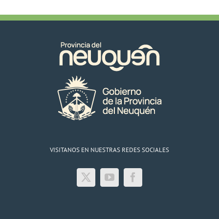
en
Villa
La
Angostura
29/06/22
VISITANOS EN NUESTRAS REDES SOCIALES