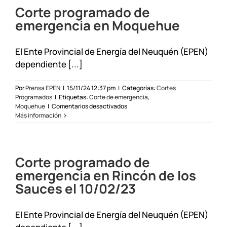
Corte programado de
emergencia en Moquehue
El Ente Provincial de Energía del Neuquén (EPEN)
dependiente [...]
Por
Prensa EPEN
|
15/11/24 12:37 pm
|
Categorías:
Cortes
Programados
|
Etiquetas:
Corte de emergencia
,
en
Moquehue
|
Comentarios desactivados
Corte
Más información
programado
de
emergencia
en
Corte programado de
Moquehue
emergencia en Rincón de los
Sauces el 10/02/23
El Ente Provincial de Energía del Neuquén (EPEN)