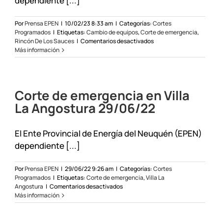
dependiente [...]
Por
Prensa EPEN
|
10/02/23 8:33 am
|
Categorías:
Cortes
Programados
|
Etiquetas:
Cambio de equipos
,
Corte de emergencia
,
en
Rincón De Los Sauces
|
Comentarios desactivados
Corte
Más información
programado
de
emergencia
en
Corte de emergencia en Villa
Rincón
de
La Angostura 29/06/22
los
Sauces
el
El Ente Provincial de Energía del Neuquén (EPEN)
10/02/23
dependiente [...]
Por
Prensa EPEN
|
29/06/22 9:26 am
|
Categorías:
Cortes
Programados
|
Etiquetas:
Corte de emergencia
,
Villa La
en
Angostura
|
Comentarios desactivados
Corte
Más información
de
emergencia