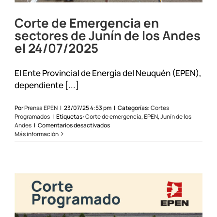
Corte de Emergencia en
sectores de Junín de los Andes
el 24/07/2025
El Ente Provincial de Energía del Neuquén (EPEN),
dependiente [...]
Por
Prensa EPEN
|
23/07/25 4:53 pm
|
Categorías:
Cortes
Programados
|
Etiquetas:
Corte de emergencia
,
EPEN
,
Junín de los
en
Andes
|
Comentarios desactivados
Corte
Más información
de
Emergencia
en
sectores
de
Junín
de
los
Andes