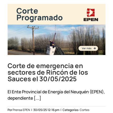
en
Junín
de
los
Andes
y
Las
Coloradas
05/6/25
Corte de emergencia en
sectores de Rincón de los
Sauces el 30/05/2025
El Ente Provincial de Energía del Neuquén (EPEN),
dependiente [...]
Por
Prensa EPEN
|
30/05/25 12:16 pm
|
Categorías:
Cortes