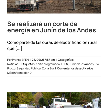
Se realizará un corte de
energía en Junín de los Andes
Como parte de las obras de electrificación rural
que [...]
Por
Prensa EPEN
|
28/09/21 7:57 pm
|
Categorías:
Noticias
|
Etiquetas:
corte programado
,
EPEN
,
Junín de los Andes
,
Pio
en
Protto
,
Seguridad Publica
,
Zona Sur
|
Comentarios desactivados
Se
Más información
realizará
un
corte
de
energía
en
Junín
de