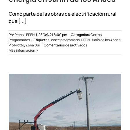
Como parte de las obras de electrificación rural
que [...]
Por
Prensa EPEN
|
28/09/21 8:00 pm
|
Categorías:
Cortes
Programados
|
Etiquetas:
corte programado
,
EPEN
,
Junín de los Andes
,
en
Pio Protto
,
Zona Sur
|
Comentarios desactivados
Se
Más información
realizará
un
corte
de
energía
en
Junín
de
los
Andes