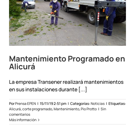
los
Andes
Mantenimiento Programado en
Alicurá
La empresa Transener realizará mantenimientos
en sus instalaciones durante [...]
Por
Prensa EPEN
|
15/11/19 2:51 pm
|
Categorías:
Noticias
|
Etiquetas:
Alicurá
,
corte programado
,
Mantenimiento
,
Pio Protto
|
Sin
comentarios
Más información