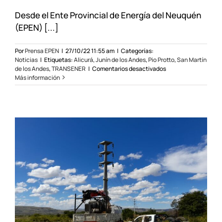
Desde el Ente Provincial de Energía del Neuquén
(EPEN) [...]
Por
Prensa EPEN
|
27/10/22 11:55 am
|
Categorías:
Noticias
|
Etiquetas:
Alicurá
,
Junín de los Andes
,
Pio Protto
,
San Martín
en
de los Andes
,
TRANSENER
|
Comentarios desactivados
Se
Más información
suspendieron
los
cortes
programados
en
San
Martín
y
Junín