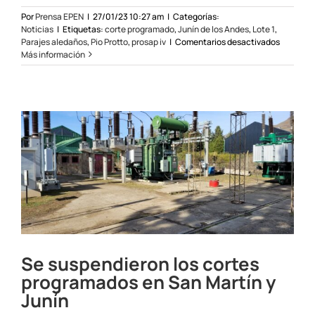
Por
Prensa EPEN
|
27/01/23 10:27 am
|
Categorías:
Noticias
|
Etiquetas:
corte programado
,
Junín de los Andes
,
Lote 1
,
en
Parajes aledaños
,
Pio Protto
,
prosap iv
|
Comentarios desactivados
Por
Más información
etapa
final
de
obra
de
electrifi
rural,
el
lunes
habrá
corte
program
en
Junín
Se suspendieron los cortes
programados en San Martín y
Junín