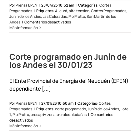
Por
Prensa EPEN
|
28/04/23 10:52 am
|
Categorías:
Cortes
Programados
|
Etiquetas:
Alicurá
,
alta tension
,
Cortes Programados
,
Junín de los Andes
,
Las Coloradas
,
Pio Protto
,
San Martín de los
en
Andes
|
Comentarios desactivados
Corte
Más información
programado
en
San
Martín
Corte programado en Junín de
de
los
los Andes el 30/01/23
Andes,
Junín
de
El Ente Provincial de Energía del Neuquén (EPEN)
los
dependiente [...]
Andes
y
Las
Por
Prensa EPEN
|
27/01/23 10:50 am
|
Categorías:
Cortes
Coloradas
Programados
|
Etiquetas:
corte programado
,
Junín de los Andes
,
Lote
el
1
,
Pio Protto
,
prosap iv
,
zonas rurales aledañas
|
Comentarios
06
en
desactivados
y
Corte
Más información
07/05/23
programado
en