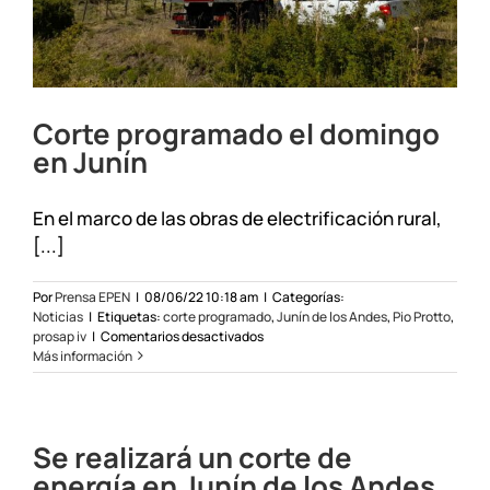
Corte programado el domingo
en Junín
En el marco de las obras de electrificación rural,
[...]
Por
Prensa EPEN
|
08/06/22 10:18 am
|
Categorías:
Noticias
|
Etiquetas:
corte programado
,
Junín de los Andes
,
Pio Protto
,
en
prosap iv
|
Comentarios desactivados
Corte
Más información
programado
el
domingo
en
Se realizará un corte de
Junín
energía en Junín de los Andes