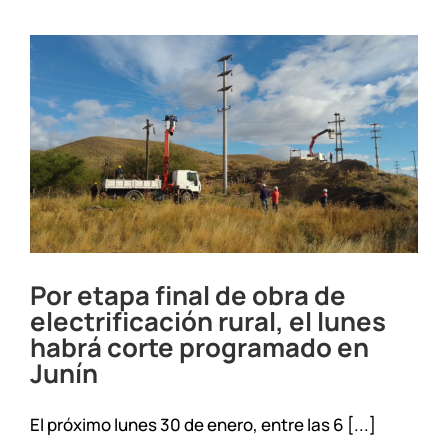
Junín
de
los
Andes
el
30/01/23
Por etapa final de obra de
electrificación rural, el lunes
habrá corte programado en
Junín
El próximo lunes 30 de enero, entre las 6 [...]