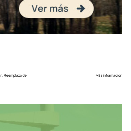
ón
,
Reemplazo de
Más información