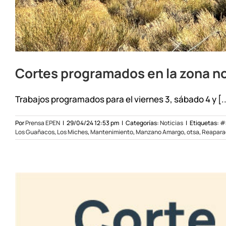
Cortes programados en la zona n
Trabajos programados para el viernes 3, sábado 4 y [..
Por
Prensa EPEN
|
29/04/24 12:53 pm
|
Categorías:
Noticias
|
Etiquetas:
#
Los Guañacos
,
Los Miches
,
Mantenimiento
,
Manzano Amargo
,
otsa
,
Reapara