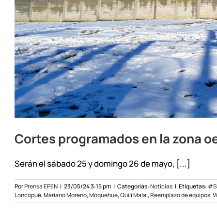
Cortes programados en la zona o
Serán el sábado 25 y domingo 26 de mayo, [...]
Por
Prensa EPEN
|
23/05/24 3:15 pm
|
Categorías:
Noticias
|
Etiquetas:
#S
Loncopué
,
Mariano Moreno
,
Moquehue
,
Quili Malal
,
Reemplazo de equipos
,
V