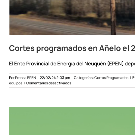
Cortes programados en Añelo el 
El Ente Provincial de Energía del Neuquén (EPEN) depe
Por
Prensa EPEN
|
22/02/24 2:03 pm
|
Categorías:
Cortes Programados
|
E
en
equipos
|
Comentarios desactivados
Cortes
programados
en
Añelo
el
24/02/24