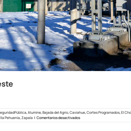
este
eguridadPública
,
Alumine
,
Bajada del Agrio
,
Caviahue
,
Cortes Programados
,
El Cho
en
illa Pehuenia
,
Zapala
|
Comentarios desactivados
Cortes
programados