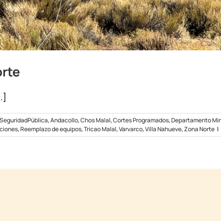
orte
.]
SeguridadPública
,
Andacollo
,
Chos Malal
,
Cortes Programados
,
Departamento Mi
ciones
,
Reemplazo de equipos
,
Tricao Malal
,
Varvarco
,
Villa Nahueve
,
Zona Norte
|