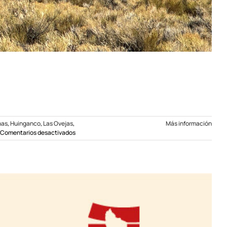
nas
,
Huinganco
,
Las Ovejas
,
Más información
en
Comentarios desactivados
Cortes
programados
en
la
zona
norte