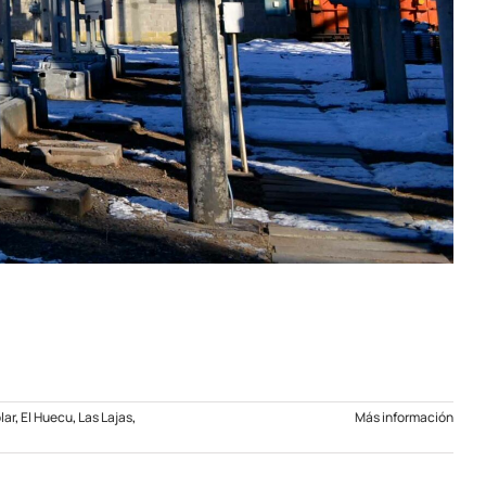
lar
,
El Huecu
,
Las Lajas
,
Más información