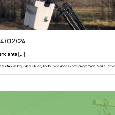
24/02/24
ndiente [...]
tiquetas:
#SeguridadPública
,
Añelo
,
Conexiones
,
corte programado
,
Media Tensi