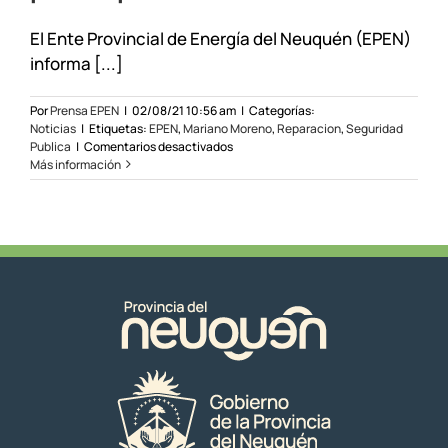
El Ente Provincial de Energía del Neuquén (EPEN)
informa [...]
Por
Prensa EPEN
|
02/08/21 10:56 am
|
Categorías:
Noticias
|
Etiquetas:
EPEN
,
Mariano Moreno
,
Reparacion
,
Seguridad
en
Publica
|
Comentarios desactivados
Se
Más información
trabaja
en
Mariano
Moreno
para
reponer
el
servicio