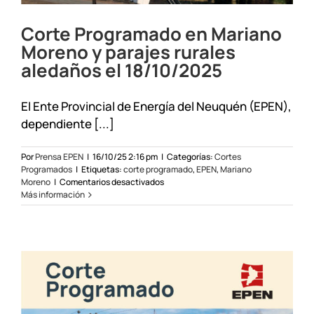
Corte Programado en Mariano
Moreno y parajes rurales
aledaños el 18/10/2025
El Ente Provincial de Energía del Neuquén (EPEN),
dependiente [...]
Por
Prensa EPEN
|
16/10/25 2:16 pm
|
Categorías:
Cortes
Programados
|
Etiquetas:
corte programado
,
EPEN
,
Mariano
en
Moreno
|
Comentarios desactivados
Corte
Más información
Programado
en
Mariano
Moreno
y
parajes
rurales
aledaños
el