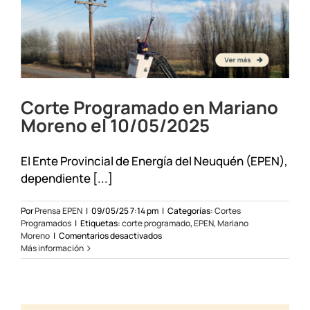
18/10/2025
Corte Programado en Mariano
Moreno el 10/05/2025
El Ente Provincial de Energía del Neuquén (EPEN),
dependiente [...]
Por
Prensa EPEN
|
09/05/25 7:14 pm
|
Categorías:
Cortes
Programados
|
Etiquetas:
corte programado
,
EPEN
,
Mariano
en
Moreno
|
Comentarios desactivados
Corte
Más información
Programado
en
Mariano
Moreno
el