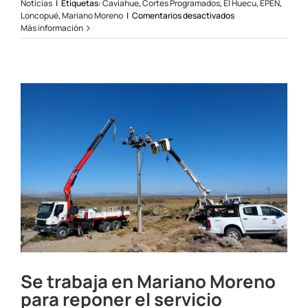
Noticias
|
Etiquetas:
Caviahue
,
Cortes Programados
,
El Huecu
,
EPEN
,
en
Loncopué
,
Mariano Moreno
|
Comentarios desactivados
Cortes
Más información
programados
en
la
zona
del
oeste
provincial
Se trabaja en Mariano Moreno
para reponer el servicio