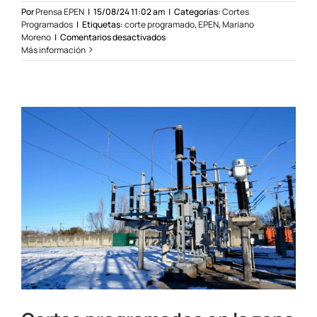
Por
Prensa EPEN
|
15/08/24 11:02 am
|
Categorías:
Cortes
Programados
|
Etiquetas:
corte programado
,
EPEN
,
Mariano
en
Moreno
|
Comentarios desactivados
Corte
Más información
Programado
en
Mariano
Moreno
el
17/08/24