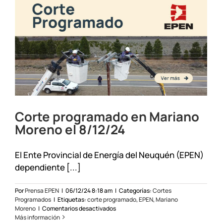
10/05/2025
Corte programado en Mariano
Moreno el 8/12/24
El Ente Provincial de Energía del Neuquén (EPEN)
dependiente [...]
Por
Prensa EPEN
|
06/12/24 8:18 am
|
Categorías:
Cortes
Programados
|
Etiquetas:
corte programado
,
EPEN
,
Mariano
en
Moreno
|
Comentarios desactivados
Corte
Más información