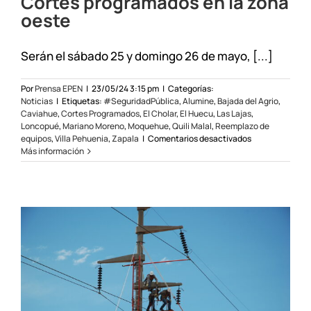
Cortes programados en la zona
oeste
Serán el sábado 25 y domingo 26 de mayo, [...]
Por
Prensa EPEN
|
23/05/24 3:15 pm
|
Categorías:
Noticias
|
Etiquetas:
#SeguridadPública
,
Alumine
,
Bajada del Agrio
,
Caviahue
,
Cortes Programados
,
El Cholar
,
El Huecu
,
Las Lajas
,
Loncopué
,
Mariano Moreno
,
Moquehue
,
Quili Malal
,
Reemplazo de
en
equipos
,
Villa Pehuenia
,
Zapala
|
Comentarios desactivados
Cortes
Más información
programados
en
la
zona
oeste