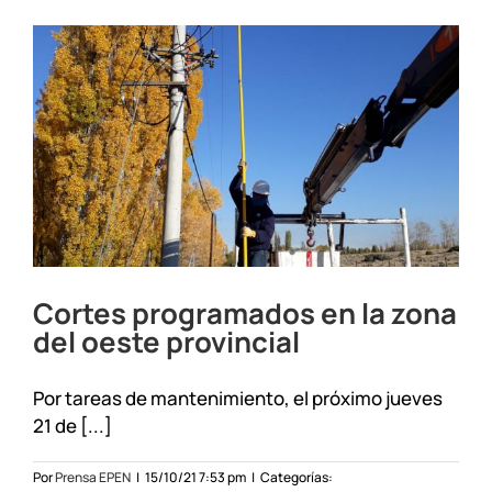
en
la
zona
oeste
por
tareas
de
mantenimiento
Cortes programados en la zona
del oeste provincial
Por tareas de mantenimiento, el próximo jueves
21 de [...]
Por
Prensa EPEN
|
15/10/21 7:53 pm
|
Categorías: