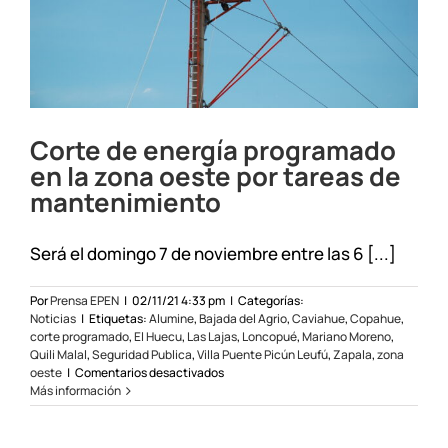
Corte de energía programado
en la zona oeste por tareas de
mantenimiento
Será el domingo 7 de noviembre entre las 6 [...]
Por
Prensa EPEN
|
02/11/21 4:33 pm
|
Categorías:
Noticias
|
Etiquetas:
Alumine
,
Bajada del Agrio
,
Caviahue
,
Copahue
,
corte programado
,
El Huecu
,
Las Lajas
,
Loncopué
,
Mariano Moreno
,
Quili Malal
,
Seguridad Publica
,
Villa Puente Picún Leufú
,
Zapala
,
zona
en
oeste
|
Comentarios desactivados
Corte
Más información
de
energía
programado