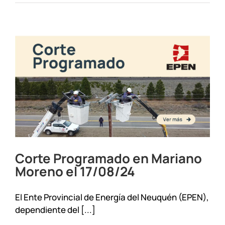
programado
en
Mariano
Moreno
el
8/12/24
Corte Programado en Mariano
Moreno el 17/08/24
El Ente Provincial de Energía del Neuquén (EPEN),
dependiente del [...]