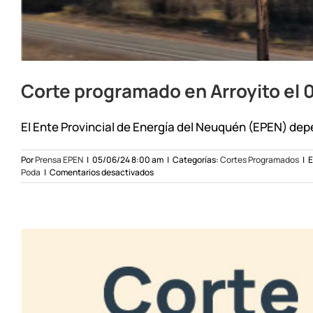
Corte programado en Arroyito el 
El Ente Provincial de Energía del Neuquén (EPEN) depe
Por
Prensa EPEN
|
05/06/24 8:00 am
|
Categorías:
Cortes Programados
|
E
en
Poda
|
Comentarios desactivados
Corte
programado
en
Arroyito
el
06/06/24