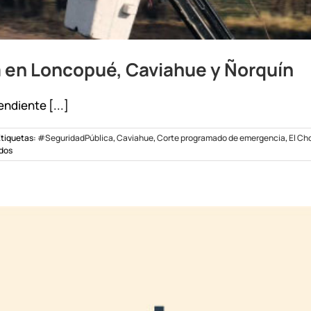
 en Loncopué, Caviahue y Ñorquín
ndiente [...]
tiquetas:
#SeguridadPública
,
Caviahue
,
Corte programado de emergencia
,
El Cho
en
dos
Corte
programado
de
emergencia
en
Loncopué,
Caviahue
y
Ñorquín