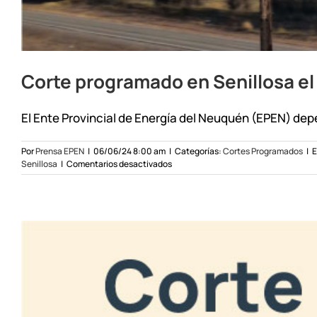
Corte programado en Senillosa el
El Ente Provincial de Energía del Neuquén (EPEN) depe
Por
Prensa EPEN
|
06/06/24 8:00 am
|
Categorías:
Cortes Programados
|
E
en
Senillosa
|
Comentarios desactivados
Corte
programado
en
Senillosa
el
07/06/24