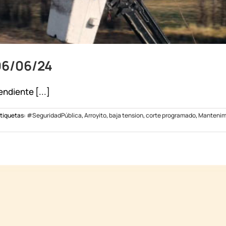
06/06/24
ndiente [...]
tiquetas:
#SeguridadPública
,
Arroyito
,
baja tension
,
corte programado
,
Mantenim