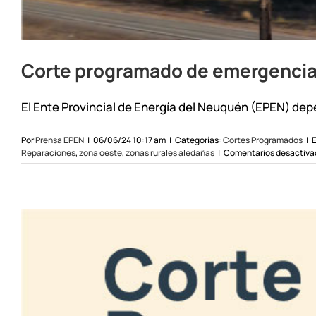
Corte programado de emergencia
El Ente Provincial de Energía del Neuquén (EPEN) depe
Por
Prensa EPEN
|
06/06/24 10:17 am
|
Categorías:
Cortes Programados
|
E
Reparaciones
,
zona oeste
,
zonas rurales aledañas
|
Comentarios desactiva