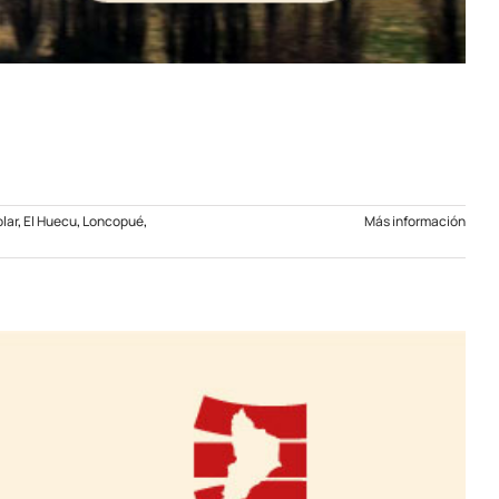
lar
,
El Huecu
,
Loncopué
,
Más información