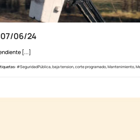
 07/06/24
ndiente [...]
tiquetas:
#SeguridadPública
,
baja tension
,
corte programado
,
Mantenimiento
,
Me