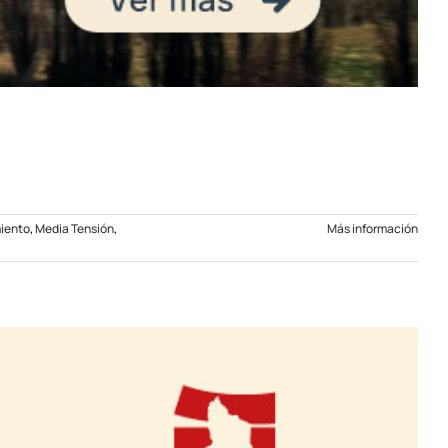
iento
,
Media Tensión
,
Más información