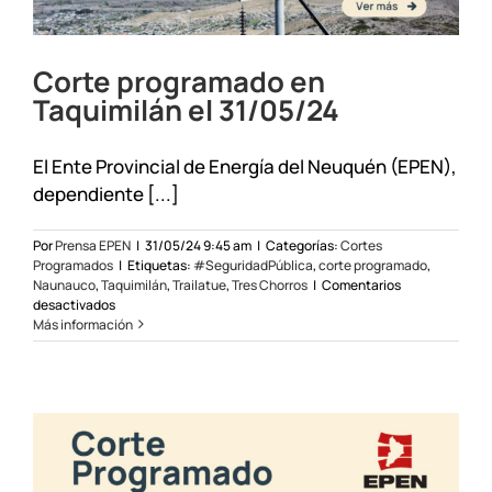
Corte programado en
Taquimilán el 31/05/24
El Ente Provincial de Energía del Neuquén (EPEN),
dependiente [...]
Por
Prensa EPEN
|
31/05/24 9:45 am
|
Categorías:
Cortes
Programados
|
Etiquetas:
#SeguridadPública
,
corte programado
,
Naunauco
,
Taquimilán
,
Trailatue
,
Tres Chorros
|
Comentarios
en
desactivados
Corte
Más información
programado
en
Taquimilán
el
31/05/24