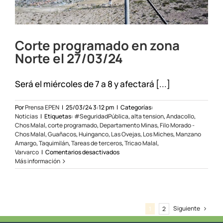
Corte programado en zona
Norte el 27/03/24
Será el miércoles de 7 a 8 y afectará [...]
Por
Prensa EPEN
|
25/03/24 3:12 pm
|
Categorías:
Noticias
|
Etiquetas:
#SeguridadPública
,
alta tension
,
Andacollo
,
Chos Malal
,
corte programado
,
Departamento Minas
,
Filo Morado -
Chos Malal
,
Guañacos
,
Huinganco
,
Las Ovejas
,
Los Miches
,
Manzano
Amargo
,
Taquimilán
,
Tareas de terceros
,
Tricao Malal
,
en
Varvarco
|
Comentarios desactivados
Corte
Más información
programado
en
zona
Norte
el
Siguiente
1
2
27/03/24