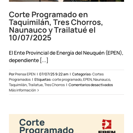
Corte Programado en
Taquimilán, Tres Chorros,
Naunauco y Trailatué el
10/07/2025
El Ente Provincial de Energía del Neuquén (EPEN),
dependiente [...]
Por
Prensa EPEN
|
07/07/25 9:22 am
|
Categorías:
Cortes
Programados
|
Etiquetas:
corte programado
,
EPEN
,
Naunauco
,
en
Taquimilán
,
Trailatue
,
Tres Chorros
|
Comentarios desactivados
Corte
Más información
Programado
en
Taquimilán,
Tres
Chorros,
Naunauco
y
Trailatué