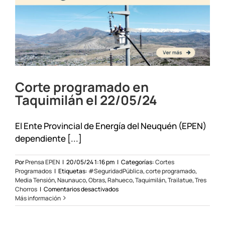
Corte programado en
Taquimilán el 22/05/24
El Ente Provincial de Energía del Neuquén (EPEN)
dependiente [...]
Por
Prensa EPEN
|
20/05/24 1:16 pm
|
Categorías:
Cortes
Programados
|
Etiquetas:
#SeguridadPública
,
corte programado
,
Media Tensión
,
Naunauco
,
Obras
,
Rahueco
,
Taquimilán
,
Trailatue
,
Tres
en
Chorros
|
Comentarios desactivados
Corte
Más información
programado
en
Taquimilán