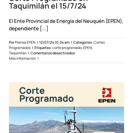
Taquimilán el 15/7/24
El Ente Provincial de Energía del Neuquén (EPEN),
dependiente [...]
Por
Prensa EPEN
|
12/07/24 10:24 am
|
Categorías:
Cortes
Programados
|
Etiquetas:
corte programado
,
EPEN
,
en
Taquimilán
|
Comentarios desactivados
Corte
Más información
Programado
en
Taquimilán
el
15/7/24