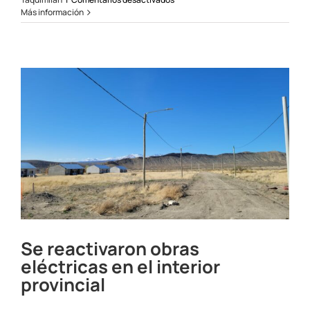
Corte
Más información
Programado
en
Taquimilán
el
24/10/24
Se reactivaron obras
eléctricas en el interior
provincial