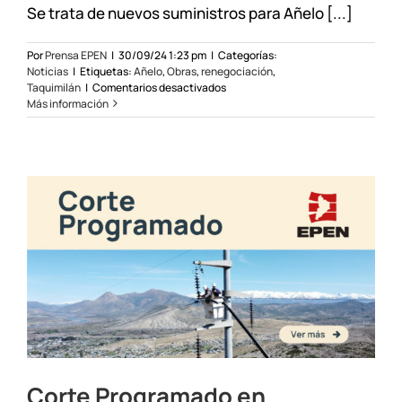
Se trata de nuevos suministros para Añelo [...]
Por
Prensa EPEN
|
30/09/24 1:23 pm
|
Categorías:
Noticias
|
Etiquetas:
Añelo
,
Obras
,
renegociación
,
en
Taquimilán
|
Comentarios desactivados
Se
Más información
reactivaron
obras
eléctricas
en
el
interior
provincial
Corte Programado en