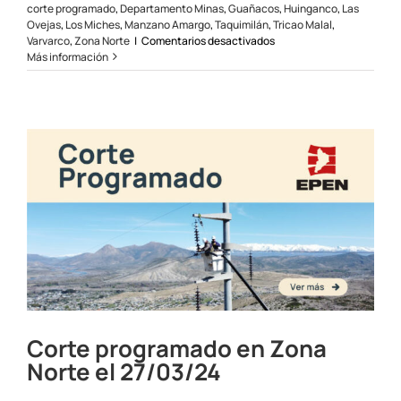
corte programado
,
Departamento Minas
,
Guañacos
,
Huinganco
,
Las
Ovejas
,
Los Miches
,
Manzano Amargo
,
Taquimilán
,
Tricao Malal
,
en
Varvarco
,
Zona Norte
|
Comentarios desactivados
Corte
Más información
programado
en
Zona
Norte
el
06/05/24
Corte programado en Zona
Norte el 27/03/24