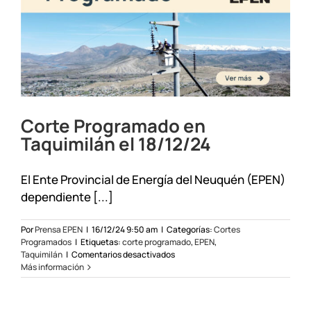
el
10/07/2025
Corte Programado en
Taquimilán el 18/12/24
El Ente Provincial de Energía del Neuquén (EPEN)
dependiente [...]
Por
Prensa EPEN
|
16/12/24 9:50 am
|
Categorías:
Cortes
Programados
|
Etiquetas:
corte programado
,
EPEN
,
en
Taquimilán
|
Comentarios desactivados
Corte
Más información
Programado
en
Taquimilán