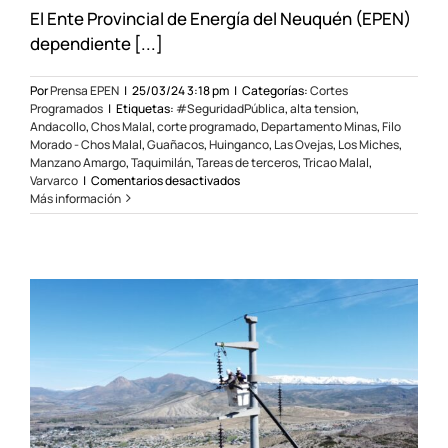
El Ente Provincial de Energía del Neuquén (EPEN)
dependiente [...]
Por
Prensa EPEN
|
25/03/24 3:18 pm
|
Categorías:
Cortes
Programados
|
Etiquetas:
#SeguridadPública
,
alta tension
,
Andacollo
,
Chos Malal
,
corte programado
,
Departamento Minas
,
Filo
Morado - Chos Malal
,
Guañacos
,
Huinganco
,
Las Ovejas
,
Los Miches
,
Manzano Amargo
,
Taquimilán
,
Tareas de terceros
,
Tricao Malal
,
en
Varvarco
|
Comentarios desactivados
Corte
Más información
programado
en
Zona
Norte
el
27/03/24