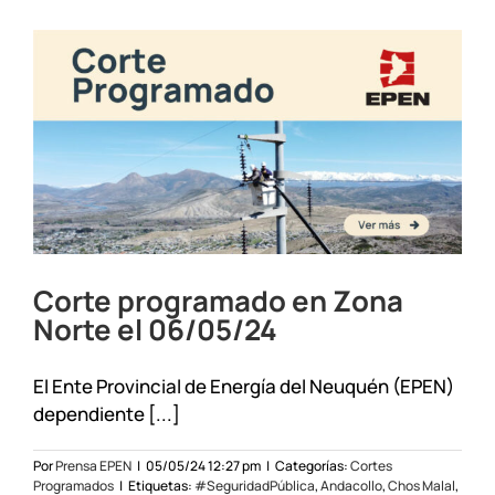
el
22/05/24
Corte programado en Zona
Norte el 06/05/24
El Ente Provincial de Energía del Neuquén (EPEN)
dependiente [...]
Por
Prensa EPEN
|
05/05/24 12:27 pm
|
Categorías:
Cortes
Programados
|
Etiquetas:
#SeguridadPública
,
Andacollo
,
Chos Malal
,