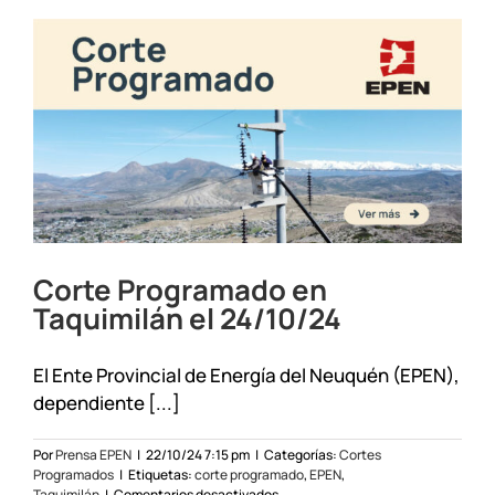
el
18/12/24
Corte Programado en
Taquimilán el 24/10/24
El Ente Provincial de Energía del Neuquén (EPEN),
dependiente [...]
Por
Prensa EPEN
|
22/10/24 7:15 pm
|
Categorías:
Cortes
Programados
|
Etiquetas:
corte programado
,
EPEN
,
en
Taquimilán
|
Comentarios desactivados