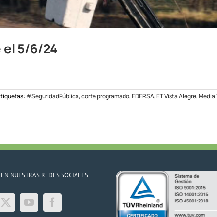
 el 5/6/24
tiquetas:
#SeguridadPública
,
corte programado
,
EDERSA
,
ET Vista Alegre
,
Media 
 EN NUESTRAS REDES SOCIALES