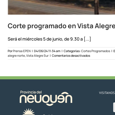
Corte programado en Vista Alegre
Será el miércoles 5 de junio, de 9.30 a [...]
Por
Prensa EPEN
|
04/06/24 11:34 am
|
Categorías:
Cortes Programados
|
E
en
alegre norte
,
Vista Alegre Sur
|
Comentarios desactivados
Corte
programado
en
Vista
Alegre
el
5/6/24
VISITANOS