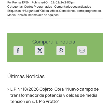
Por
Prensa EPEN
Published On: 22/02/24 2:03 pm
en
Categorías:
Cortes Programados
Comentarios desactivados
Cortes
Etiquetas:
#SeguridadPública
,
Añelo
,
Conexiones
,
corte programado
,
programados
Media Tensión
,
Reemplazo de equipos
en
Añelo
el
24/02/24
Compartí la noticia
Últimas Noticias
L.P. Nº 18/2026 Objeto: Obra “Nuevo campo de
transformador de potencia y celdas de media
tension en E.T. Pio Protto”.