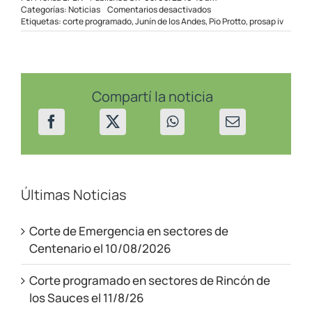
en
Categorías:
Noticias
Comentarios desactivados
Corte
Etiquetas:
corte programado
,
Junín de los Andes
,
Pio Protto
,
prosap iv
programado
el
domingo
en
Junín
Compartí la noticia
Últimas Noticias
Corte de Emergencia en sectores de
Centenario el 10/08/2026
Corte programado en sectores de Rincón de
los Sauces el 11/8/26