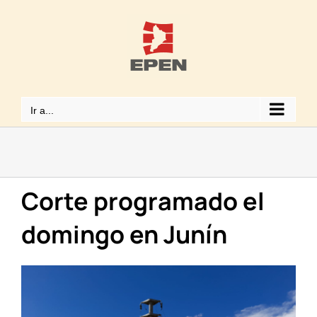
Saltar
al
contenido
Ir a...
Corte programado el
domingo en Junín