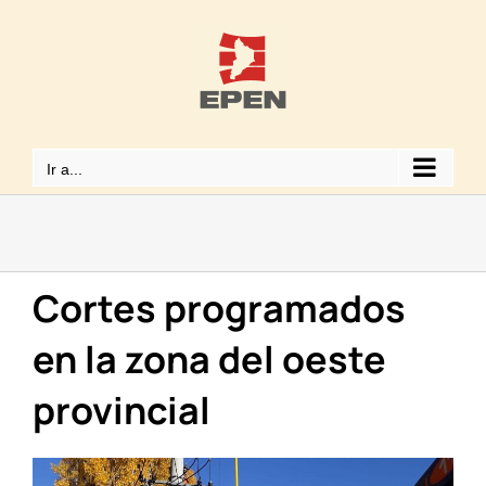
Saltar
al
contenido
Ir a...
Cortes programados
en la zona del oeste
provincial