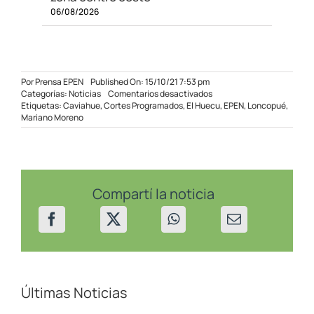
06/08/2026
Por
Prensa EPEN
Published On: 15/10/21 7:53 pm
en
Categorías:
Noticias
Comentarios desactivados
Cortes
Etiquetas:
Caviahue
,
Cortes Programados
,
El Huecu
,
EPEN
,
Loncopué
,
programados
Mariano Moreno
en
la
zona
del
oeste
provincial
Compartí la noticia
Últimas Noticias