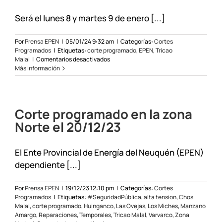
Será el lunes 8 y martes 9 de enero [...]
Por
Prensa EPEN
|
05/01/24 9:32 am
|
Categorías:
Cortes
Programados
|
Etiquetas:
corte programado
,
EPEN
,
Tricao
en
Malal
|
Comentarios desactivados
Corte
Más información
programado
en
Tricao
Malal
Corte programado en la zona
Norte el 20/12/23
El Ente Provincial de Energía del Neuquén (EPEN)
dependiente [...]
Por
Prensa EPEN
|
19/12/23 12:10 pm
|
Categorías:
Cortes
Programados
|
Etiquetas:
#SeguridadPública
,
alta tension
,
Chos
Malal
,
corte programado
,
Huinganco
,
Las Ovejas
,
Los Miches
,
Manzano
Amargo
,
Reparaciones
,
Temporales
,
Tricao Malal
,
Varvarco
,
Zona