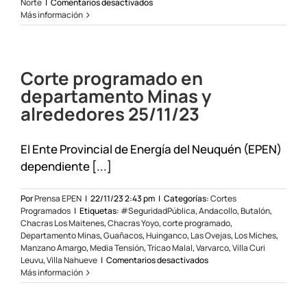
en
Norte
|
Comentarios desactivados
Corte
Más información
programado
en
la
zona
Corte programado en
Norte
el
departamento Minas y
20/12/23
alrededores 25/11/23
El Ente Provincial de Energía del Neuquén (EPEN)
dependiente [...]
Por
Prensa EPEN
|
22/11/23 2:43 pm
|
Categorías:
Cortes
Programados
|
Etiquetas:
#SeguridadPública
,
Andacollo
,
Butalón
,
Chacras Los Maitenes
,
Chacras Yoyo
,
corte programado
,
Departamento Minas
,
Guañacos
,
Huinganco
,
Las Ovejas
,
Los Miches
,
Manzano Amargo
,
Media Tensión
,
Tricao Malal
,
Varvarco
,
Villa Curi
en
Leuvu
,
Villa Nahueve
|
Comentarios desactivados
Corte
Más información
programado
en