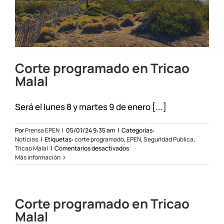
Corte programado en Tricao
Malal
Será el lunes 8 y martes 9 de enero [...]
Por
Prensa EPEN
|
05/01/24 9:35 am
|
Categorías:
Noticias
|
Etiquetas:
corte programado
,
EPEN
,
Seguridad Publica
,
en
Tricao Malal
|
Comentarios desactivados
Corte
Más información
programado
en
Tricao
Malal
Corte programado en Tricao
Malal