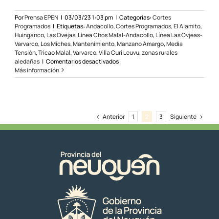
rurales
Por
Prensa EPEN
|
03/03/23 1:03 pm
|
Categorías:
Cortes
Programados
|
Etiquetas:
Andacollo
,
Cortes Programados
,
El Alamito
,
Huinganco
,
Las Ovejas
,
Línea Chos Malal-Andacollo
,
Línea Las Ovjeas-
Varvarco
,
Los Miches
,
Mantenimiento
,
Manzano Amargo
,
Media
Tensión
,
Tricao Malal
,
Varvarco
,
Villa Curi Leuvu
,
zonas rurales
en
aledañas
|
Comentarios desactivados
Cortes
Más información
programados
en
la
zona
norte
Anterior
Siguiente
1
2
3
el
08
y
09/03/23