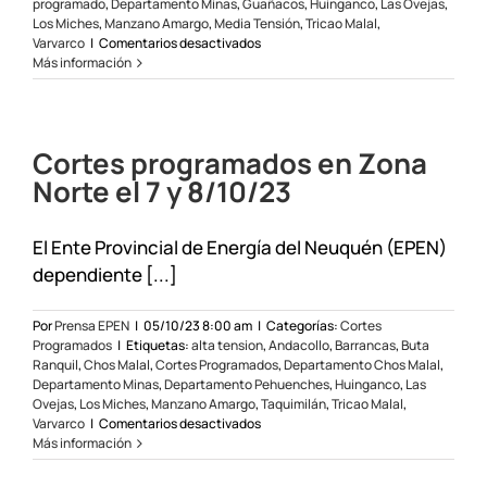
programado
,
Departamento Minas
,
Guañacos
,
Huinganco
,
Las Ovejas
,
Los Miches
,
Manzano Amargo
,
Media Tensión
,
Tricao Malal
,
en
Varvarco
|
Comentarios desactivados
Corte
Más información
de
energía
en
el
Cortes programados en Zona
departamento
Minas
Norte el 7 y 8/10/23
El Ente Provincial de Energía del Neuquén (EPEN)
dependiente [...]
Por
Prensa EPEN
|
05/10/23 8:00 am
|
Categorías:
Cortes
Programados
|
Etiquetas:
alta tension
,
Andacollo
,
Barrancas
,
Buta
Ranquil
,
Chos Malal
,
Cortes Programados
,
Departamento Chos Malal
,
Departamento Minas
,
Departamento Pehuenches
,
Huinganco
,
Las
Ovejas
,
Los Miches
,
Manzano Amargo
,
Taquimilán
,
Tricao Malal
,
en
Varvarco
|
Comentarios desactivados
Cortes
Más información
programados
en