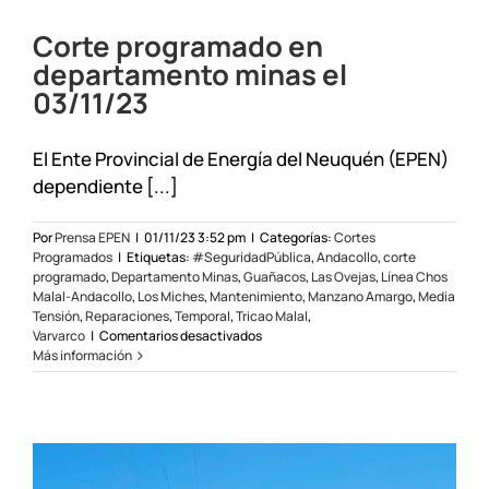
departamento
Minas
Corte programado en
y
alrededores
departamento minas el
25/11/23
03/11/23
El Ente Provincial de Energía del Neuquén (EPEN)
dependiente [...]
Por
Prensa EPEN
|
01/11/23 3:52 pm
|
Categorías:
Cortes
Programados
|
Etiquetas:
#SeguridadPública
,
Andacollo
,
corte
programado
,
Departamento Minas
,
Guañacos
,
Las Ovejas
,
Línea Chos
Malal-Andacollo
,
Los Miches
,
Mantenimiento
,
Manzano Amargo
,
Media
Tensión
,
Reparaciones
,
Temporal
,
Tricao Malal
,
en
Varvarco
|
Comentarios desactivados
Corte
Más información
programado
en
departamento
minas
el
03/11/23