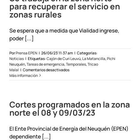
para recuperar el servicio en
zonas rurales
Se espera que a medida que Vialidad ingrese,
poder [...]
Por
Prensa EPEN
|
26/06/23 11:37 am
|
Categorías:
Noticias
|
Etiquetas:
Cajón de Curi Leuvú
,
La Matancilla
,
Pichi
Neuquén
,
Tareas de emergencia
,
Temporales
,
Tricao
en
Malal
|
Comentarios desactivados
Se
Más información
trabaja
en
la
zona
Cortes programados en la zona
norte
para
norte el 08 y 09/03/23
recuperar
el
servicio
El Ente Provincial de Energía del Neuquén (EPEN)
en
dependiente [...]
zonas