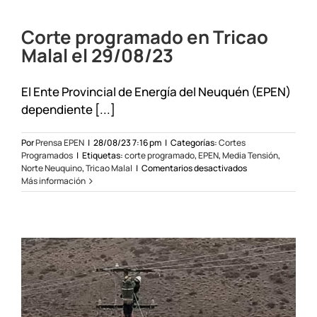
Zona
Norte
Corte programado en Tricao
el
7
Malal el 29/08/23
y
8/10/23
El Ente Provincial de Energía del Neuquén (EPEN)
dependiente [...]
Por
Prensa EPEN
|
28/08/23 7:16 pm
|
Categorías:
Cortes
Programados
|
Etiquetas:
corte programado
,
EPEN
,
Media Tensión
,
en
Norte Neuquino
,
Tricao Malal
|
Comentarios desactivados
Corte
Más información
programado
en
Tricao
Malal
el
29/08/23