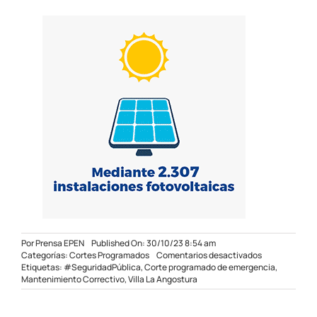
Por
Prensa EPEN
Published On: 30/10/23 8:54 am
en
Categorías:
Cortes Programados
Comentarios desactivados
Corte
Etiquetas:
#SeguridadPública
,
Corte programado de emergencia
,
programado
Mantenimiento Correctivo
,
Villa La Angostura
de
emergencia
en