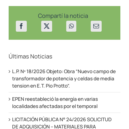
Villa
La
Angostura
Compartí la noticia
el
30/10/23
Últimas Noticias
L.P. Nº 18/2026 Objeto: Obra “Nuevo campo de
transformador de potencia y celdas de media
tension en E.T. Pio Protto”.
EPEN reestableció la energía en varias
localidades afectadas por el temporal
LICITACIÓN PÚBLICA N° 24/2026 SOLICITUD
DE ADQUISICIÓN – MATERIALES PARA