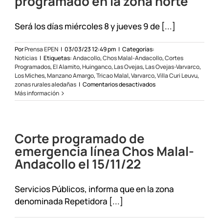
programado en la zona norte
Será los días miércoles 8 y jueves 9 de [...]
Por
Prensa EPEN
|
03/03/23 12:49 pm
|
Categorías:
Noticias
|
Etiquetas:
Andacollo
,
Chos Malal-Andacollo
,
Cortes
Programados
,
El Alamito
,
Huinganco
,
Las Ovejas
,
Las Ovejas-Varvarco
,
Los Miches
,
Manzano Amargo
,
Tricao Malal
,
Varvarco
,
Villa Curi Leuvu
,
en
zonas rurales aledañas
|
Comentarios desactivados
Se
Más información
realizará
un
mantenimiento
programado
Corte programado de
en
la
emergencia línea Chos Malal-
zona
Andacollo el 15/11/22
norte
Servicios Públicos, informa que en la zona
denominada Repetidora [...]