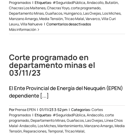
Programados
|
Etiquetas:
#SeguridadPública
,
Andacollo
,
Butalón
,
Chacras Los Maitenes
,
Chacras Yoyo
,
corte programado
,
Departamento Minas
,
Guañacos
,
Huinganco
,
Las Ovejas
,
Los Miches
,
Manzano Amargo
,
Media Tensión
,
Tricao Malal
,
Varvarco
,
Villa Curi
en
Leuvu
,
Villa Nahueve
|
Comentarios desactivados
Corte
Más información
programado
en
departamento
Minas
Corte programado en
y
alrededores
departamento minas el
25/11/23
03/11/23
El Ente Provincial de Energía del Neuquén (EPEN)
dependiente [...]
Por
Prensa EPEN
|
01/11/23 3:52 pm
|
Categorías:
Cortes
Programados
|
Etiquetas:
#SeguridadPública
,
Andacollo
,
corte
programado
,
Departamento Minas
,
Guañacos
,
Las Ovejas
,
Línea Chos
Malal-Andacollo
,
Los Miches
,
Mantenimiento
,
Manzano Amargo
,
Media
Tensión
,
Reparaciones
,
Temporal
,
Tricao Malal
,