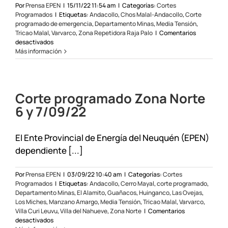
Por
Prensa EPEN
|
15/11/22 11:54 am
|
Categorías:
Cortes
Programados
|
Etiquetas:
Andacollo
,
Chos Malal-Andacollo
,
Corte
programado de emergencia
,
Departamento Minas
,
Media Tensión
,
Tricao Malal
,
Varvarco
,
Zona Repetidora Raja Palo
|
Comentarios
en
desactivados
Corte
Más información
programado
de
emergencia
línea
Corte programado Zona Norte
Chos
Malal-
6 y 7/09/22
Andacollo
el
15/11/22
El Ente Provincial de Energía del Neuquén (EPEN)
dependiente [...]
Por
Prensa EPEN
|
03/09/22 10:40 am
|
Categorías:
Cortes
Programados
|
Etiquetas:
Andacollo
,
Cerro Mayal
,
corte programado
,
Departamento Minas
,
El Alamito
,
Guañacos
,
Huinganco
,
Las Ovejas
,
Los Miches
,
Manzano Amargo
,
Media Tensión
,
Tricao Malal
,
Varvarco
,
Villa Curi Leuvu
,
Villa del Nahueve
,
Zona Norte
|
Comentarios
en
desactivados