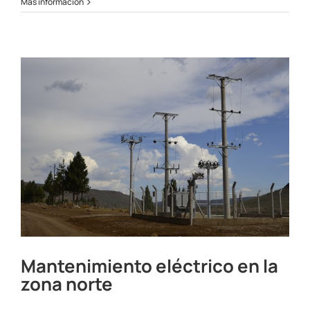
Corte
Más información
programado
Zona
Norte
6
y
7/09/22
Mantenimiento eléctrico en la
zona norte