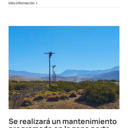
Cortes
Más información
programados
en
la
zona
norte
el
08
y
09/03/23
Se realizará un mantenimiento