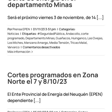
departamento Minas
Será el próximo viernes 3 de noviembre, de 14 [...]
Por
Prensa EPEN
|
01/11/23 3:51 pm
|
Categorías:
Noticias
|
Etiquetas:
#SeguridadPública
,
Andacollo
,
corte
programado
,
Departamento Minas
,
Guañacos
,
Huinganco
,
Las Ovejas
,
Los Miches
,
Manzano Amargo
,
Media Tensión
,
Tricao Malal
,
en
Varvarco
|
Comentarios desactivados
Corte
Más información
de
energía
en
el
Cortes programados en Zona
departamento
Minas
Norte el 7 y 8/10/23
El Ente Provincial de Energía del Neuquén (EPEN)
dependiente [...]