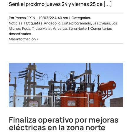
Será el próximo jueves 24 y viernes 25 de [...]
Por
Prensa EPEN
|
19/03/22 4:40 pm
|
Categorías:
Noticias
|
Etiquetas:
Andacollo
,
corte programado
,
Las Ovejas
,
Los
Miches
,
Poda
,
Tricao Malal
,
Varvarco
,
Zona Norte
|
Comentarios
en
desactivados
Mantenimiento
Más información
eléctrico
en
la
zona
norte
Finaliza operativo por mejoras
eléctricas en la zona norte