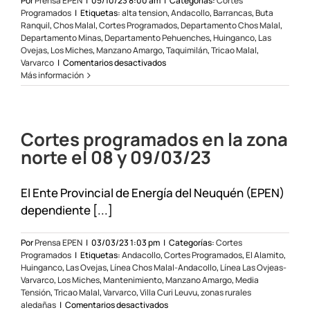
Por
Prensa EPEN
|
05/10/23 8:00 am
|
Categorías:
Cortes
Programados
|
Etiquetas:
alta tension
,
Andacollo
,
Barrancas
,
Buta
Ranquil
,
Chos Malal
,
Cortes Programados
,
Departamento Chos Malal
,
Departamento Minas
,
Departamento Pehuenches
,
Huinganco
,
Las
Ovejas
,
Los Miches
,
Manzano Amargo
,
Taquimilán
,
Tricao Malal
,
en
Varvarco
|
Comentarios desactivados
Cortes
Más información
programados
en
Zona
Norte
Cortes programados en la zona
el
7
norte el 08 y 09/03/23
y
8/10/23
El Ente Provincial de Energía del Neuquén (EPEN)
dependiente [...]
Por
Prensa EPEN
|
03/03/23 1:03 pm
|
Categorías:
Cortes
Programados
|
Etiquetas:
Andacollo
,
Cortes Programados
,
El Alamito
,
Huinganco
,
Las Ovejas
,
Línea Chos Malal-Andacollo
,
Línea Las Ovjeas-
Varvarco
,
Los Miches
,
Mantenimiento
,
Manzano Amargo
,
Media
Tensión
,
Tricao Malal
,
Varvarco
,
Villa Curi Leuvu
,
zonas rurales
en
aledañas
|
Comentarios desactivados