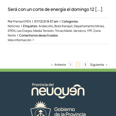
Será con un corte de energía el domingo 12 [...]
Por
Prensa EPEN
|
07/12/21 8:57 am
|
Categorías:
Noticias
|
Etiquetas:
Andacollo
,
Buta Ranquil
,
Departamento Minas
,
EPEN
,
Las Ovejas
,
Media Tensión
,
Tricao Malal
,
Varvarco
,
YPF
,
Zona
en
Norte
|
Comentarios desactivados
Finaliza
Más información
operativo
por
mejoras
eléctricas
en
Anterior
Siguiente
1
2
3
la
zona
norte