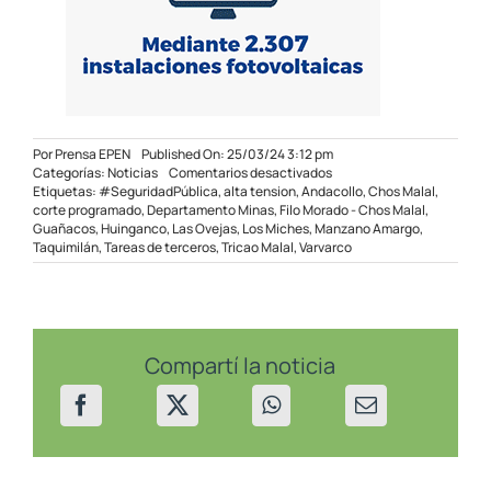
Por
Prensa EPEN
Published On: 25/03/24 3:12 pm
en
Categorías:
Noticias
Comentarios desactivados
Corte
Etiquetas:
#SeguridadPública
,
alta tension
,
Andacollo
,
Chos Malal
,
programado
corte programado
,
Departamento Minas
,
Filo Morado - Chos Malal
,
en
Guañacos
,
Huinganco
,
Las Ovejas
,
Los Miches
,
Manzano Amargo
,
zona
Taquimilán
,
Tareas de terceros
,
Tricao Malal
,
Varvarco
Norte
el
27/03/24
Compartí la noticia