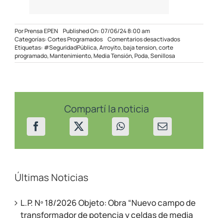
Por
Prensa EPEN
Published On: 07/06/24 8:00 am
en
Categorías:
Cortes Programados
Comentarios desactivados
Corte
Etiquetas:
#SeguridadPública
,
Arroyito
,
baja tension
,
corte
programado
programado
,
Mantenimiento
,
Media Tensión
,
Poda
,
Senillosa
en
Senillosa
el
08/06/24
Compartí la noticia
Últimas Noticias
L.P. Nº 18/2026 Objeto: Obra “Nuevo campo de
transformador de potencia y celdas de media