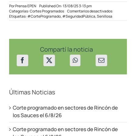
Por
Prensa EPEN
Published On: 13/08/25 3:13 pm
en
Categorías:
Cortes Programados
Comentarios desactivados
Corte
Etiquetas:
#CorteProgramado
,
#SeguridadPública
,
Senillosa
programado
en
sectores
de
Senillosa
el
Compartí la noticia
16/08/2025
Últimas Noticias
Corte programado en sectores de Rincón de
los Sauces el 6/8/26
Corte programado en sectores de Rincón de