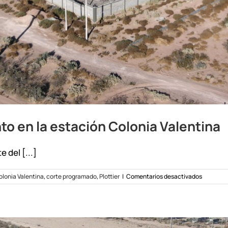
o en la estación Colonia Valentina
 del [...]
en
olonia Valentina
,
corte programado
,
Plottier
|
Comentarios desactivados
Reprogr
del
Manteni
en
la