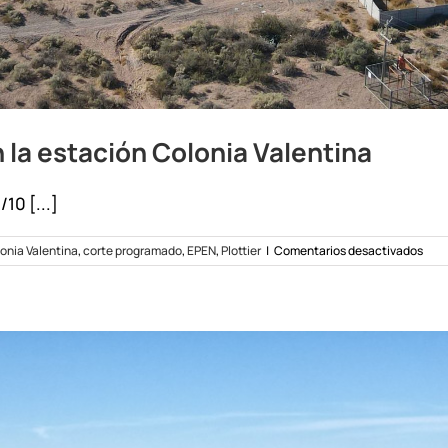
 la estación Colonia Valentina
10 [...]
en
onia Valentina
,
corte programado
,
EPEN
,
Plottier
|
Comentarios desactivados
Cort
pro
por
trab
en
la
esta
Colo
Vale