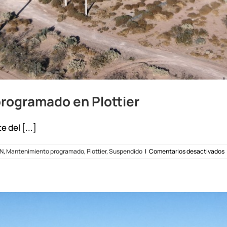
programado en Plottier
 del [...]
N
,
Mantenimiento programado
,
Plottier
,
Suspendido
|
Comentarios desactivados
e
c
e