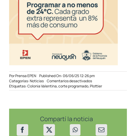
Por
Prensa EPEN
Published On: 06/06/25 12:26 pm
en
Categorías:
Noticias
Comentarios desactivados
Reprogramación
Etiquetas:
Colonia Valentina
,
corte programado
,
Plottier
del
Mantenimiento
en
la
estación
Colonia
Compartí la noticia
Valentina