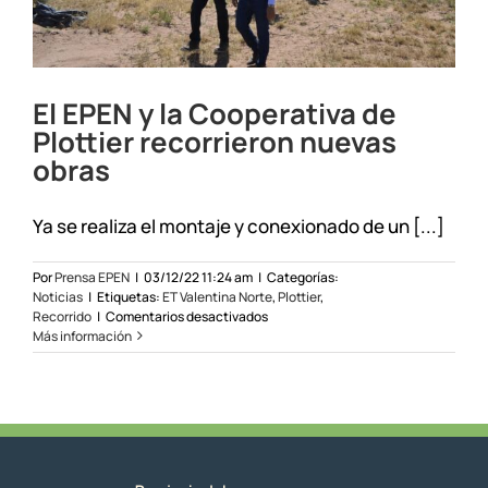
El EPEN y la Cooperativa de
Plottier recorrieron nuevas
obras
Ya se realiza el montaje y conexionado de un [...]
Por
Prensa EPEN
|
03/12/22 11:24 am
|
Categorías:
Noticias
|
Etiquetas:
ET Valentina Norte
,
Plottier
,
en
Recorrido
|
Comentarios desactivados
El
Más información
EPEN
y
la
Cooperativa
de
Plottier
recorrieron