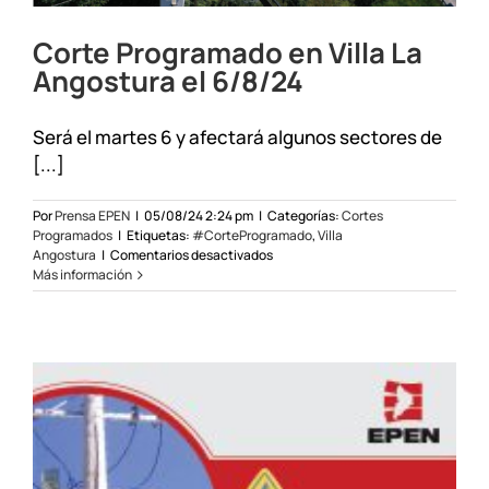
Corte Programado en Villa La
Angostura el 6/8/24
Será el martes 6 y afectará algunos sectores de
[...]
Por
Prensa EPEN
|
05/08/24 2:24 pm
|
Categorías:
Cortes
Programados
|
Etiquetas:
#CorteProgramado
,
Villa
en
Angostura
|
Comentarios desactivados
Corte
Más información
Programado
en
Villa
La
Angostura
el
6/8/24