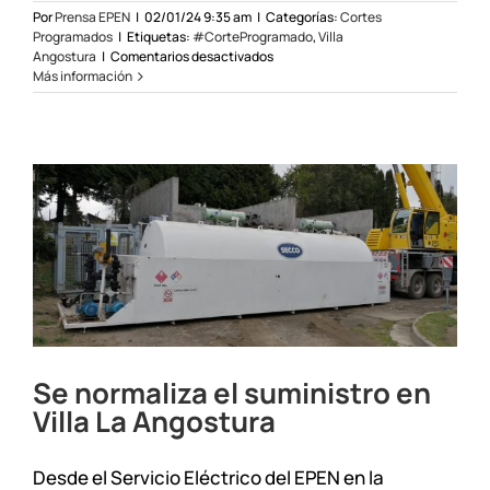
Por
Prensa EPEN
|
02/01/24 9:35 am
|
Categorías:
Cortes
Programados
|
Etiquetas:
#CorteProgramado
,
Villa
en
Angostura
|
Comentarios desactivados
Corte
Más información
Programado
en
Villa
La
Angostura
el
03/01/24
Se normaliza el suministro en
Villa La Angostura
Desde el Servicio Eléctrico del EPEN en la