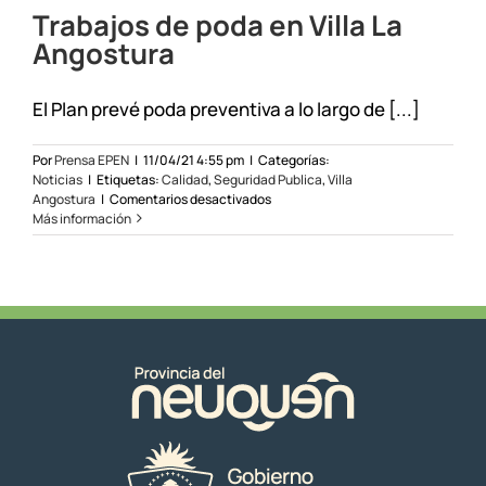
Trabajos de poda en Villa La
Angostura
El Plan prevé poda preventiva a lo largo de [...]
Por
Prensa EPEN
|
11/04/21 4:55 pm
|
Categorías:
Noticias
|
Etiquetas:
Calidad
,
Seguridad Publica
,
Villa
en
Angostura
|
Comentarios desactivados
Trabajos
Más información
de
poda
en
Villa
La
Angostura