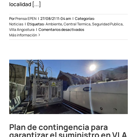
localidad [...]
Por
Prensa EPEN
|
27/08/21 11:04 am
|
Categorías:
Noticias
|
Etiquetas:
Ambiente
,
Central Termica
,
Seguridad Publica
,
en
Villa Angostura
|
Comentarios desactivados
Se
Más información
normaliza
el
suministro
en
Villa
La
Angostura
Plan de contingencia para
garantizar el suministro en VLA