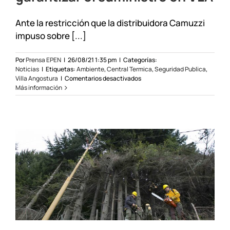
Ante la restricción que la distribuidora Camuzzi
impuso sobre [...]
Por
Prensa EPEN
|
26/08/21 1:35 pm
|
Categorías:
Noticias
|
Etiquetas:
Ambiente
,
Central Termica
,
Seguridad Publica
,
en
Villa Angostura
|
Comentarios desactivados
Plan
Más información
de
contingencia
para
garantizar
el
suministro
en
VLA