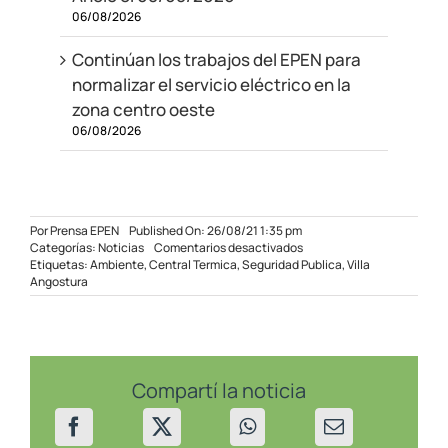
06/08/2026
Continúan los trabajos del EPEN para
normalizar el servicio eléctrico en la
zona centro oeste
06/08/2026
Por
Prensa EPEN
Published On: 26/08/21 1:35 pm
en
Categorías:
Noticias
Comentarios desactivados
Plan
Etiquetas:
Ambiente
,
Central Termica
,
Seguridad Publica
,
Villa
de
Angostura
contingencia
para
garantizar
el
suministro
en
Compartí la noticia
VLA