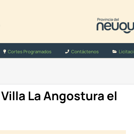
Cortes Programados
Contáctenos
Licitac
illa La Angostura el