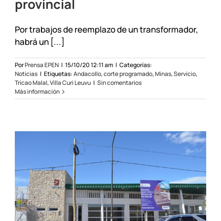
provincial
Por trabajos de reemplazo de un transformador,
habrá un [...]
Por
Prensa EPEN
|
15/10/20 12:11 am
|
Categorías:
Noticias
|
Etiquetas:
Andacollo
,
corte programado
,
Minas
,
Servicio
,
Tricao Malal
,
Villa Curi Leuvu
|
Sin comentarios
Más información