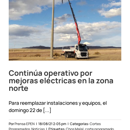
Continúa operativo por
mejoras eléctricas en la zona
norte
Para reemplazar instalaciones y equipos, el
domingo 22 de [...]
Por
Prensa EPEN
|
18/08/21 2:05 pm
|
Categorías:
Cortes
Programados
,
Noticias
|
Etiquetas:
Chos Malal
,
corte programado
,