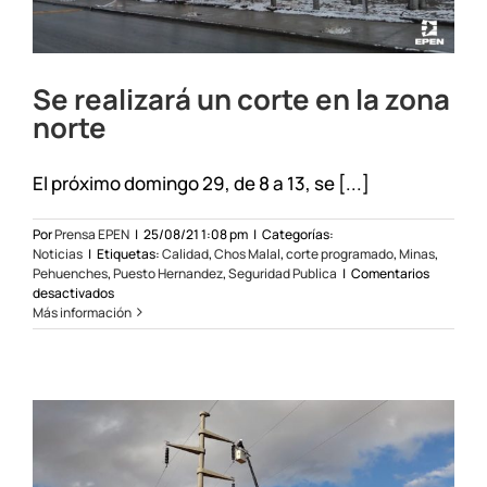
Se realizará un corte en la zona
norte
El próximo domingo 29, de 8 a 13, se [...]
Por
Prensa EPEN
|
25/08/21 1:08 pm
|
Categorías:
Noticias
|
Etiquetas:
Calidad
,
Chos Malal
,
corte programado
,
Minas
,
Pehuenches
,
Puesto Hernandez
,
Seguridad Publica
|
Comentarios
en
desactivados
Se
Más información
realizará
un
corte
en
la
zona
norte