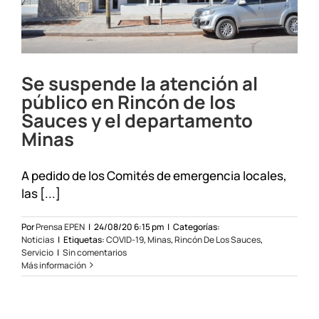
Se suspende la atención al
público en Rincón de los
Sauces y el departamento
Minas
A pedido de los Comités de emergencia locales,
las [...]
Por
Prensa EPEN
|
24/08/20 6:15 pm
|
Categorías:
Noticias
|
Etiquetas:
COVID-19
,
Minas
,
Rincón De Los Sauces
,
Servicio
|
Sin comentarios
Más información