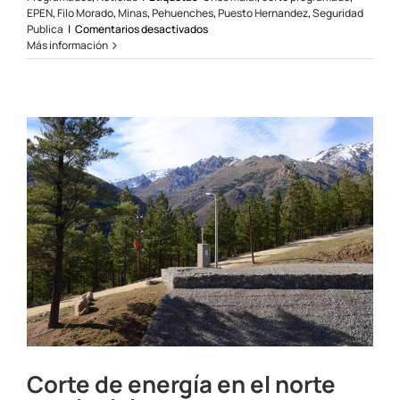
EPEN
,
Filo Morado
,
Minas
,
Pehuenches
,
Puesto Hernandez
,
Seguridad
en
Publica
|
Comentarios desactivados
Continúa
Más información
operativo
por
mejoras
eléctricas
en
la
zona
norte
Corte de energía en el norte