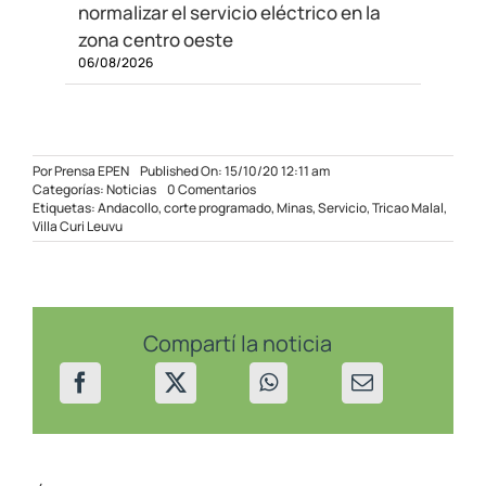
normalizar el servicio eléctrico en la
zona centro oeste
06/08/2026
Por
Prensa EPEN
Published On: 15/10/20 12:11 am
on
Categorías:
Noticias
0 Comentarios
Corte
Etiquetas:
Andacollo
,
corte programado
,
Minas
,
Servicio
,
Tricao Malal
,
de
Villa Curi Leuvu
energía
en
el
norte
provincial
Compartí la noticia