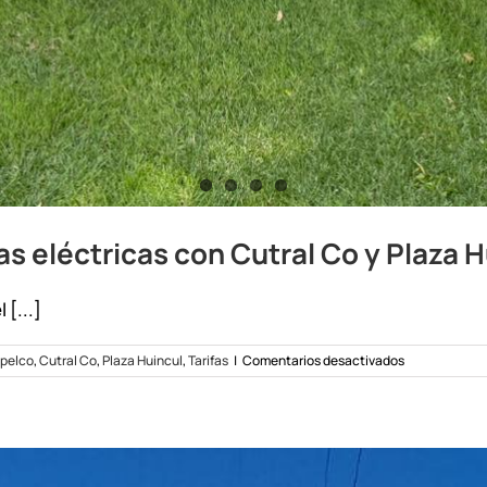
as eléctricas con Cutral Co y Plaza 
 [...]
en
pelco
,
Cutral Co
,
Plaza Huincul
,
Tarifas
|
Comentarios desactivados
Provincia
armonizó
deudas
y
tarifas
eléctricas