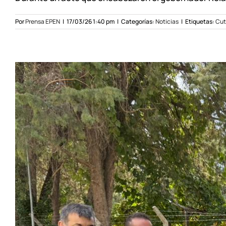
Por
Prensa EPEN
|
17/03/26 1:40 pm
|
Categorías:
Noticias
|
Etiquetas:
Cut