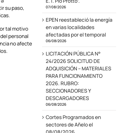
rá
E.T. Pio Protto”.
07/08/2026
ir su paso,
icas.
EPEN reestableció la energía
en varias localidades
or tal motivo
afectadas por el temporal
 del personal
06/08/2026
incia no afecte
dos.
LICITACIÓN PÚBLICA N°
24/2026 SOLICITUD DE
ADQUISICIÓN – MATERIALES
PARA FUNCIONAMIENTO
2026. RUBRO:
SECCIONADORES Y
DESCARGADORES
06/08/2026
Cortes Programados en
sectores de Añelo el
08/08/2026