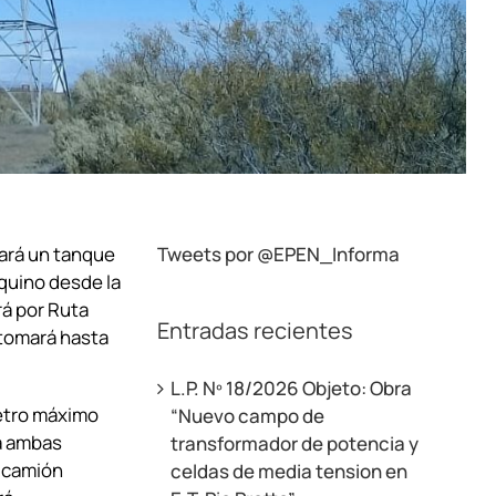
ará un tanque
Tweets por @EPEN_Informa
uquino desde la
rá por Ruta
Entradas recientes
etomará hasta
L.P. Nº 18/2026 Objeto: Obra
metro máximo
“Nuevo campo de
rá ambas
transformador de potencia y
n camión
celdas de media tension en