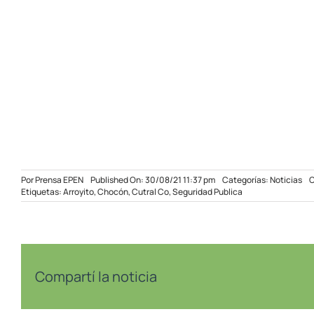
Por
Prensa EPEN
Published On: 30/08/21 11:37 pm
Categorías:
Noticias
C
Etiquetas:
Arroyito
,
Chocón
,
Cutral Co
,
Seguridad Publica
Compartí la noticia