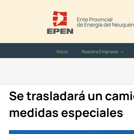
Saltar
al
contenido
Inicio
Nuestra Empresa
Se trasladará un cam
medidas especiales