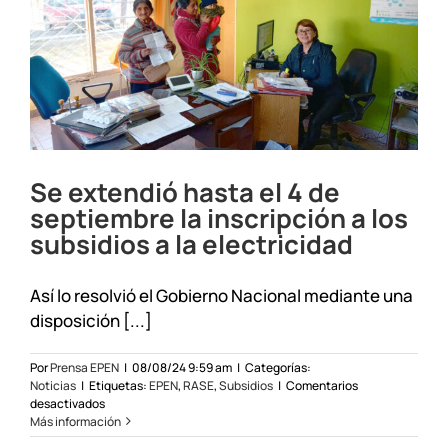
la
inscrip
a
los
subsidi
Se extendió hasta el 4 de
septiembre la inscripción a los
subsidios a la electricidad
Así lo resolvió el Gobierno Nacional mediante una
disposición [...]
Por
Prensa EPEN
|
08/08/24 9:59 am
|
Categorías:
Noticias
|
Etiquetas:
EPEN
,
RASE
,
Subsidios
|
Comentarios
en
desactivados
Se
Más información
extendió