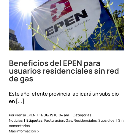
extendió
hasta
el
31
de
julio
Beneficios del EPEN para
usuarios residenciales sin red
de gas
Este año, el ente provincial aplicará un subsidio
en [...]
Por
Prensa EPEN
|
11/06/19 10:04 am
|
Categorías:
Noticias
|
Etiquetas:
Facturación
,
Gas
,
Residenciales
,
Subsidios
|
Sin
comentarios
Más información