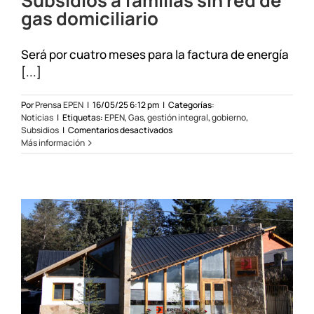
Subsidios a familias sin red de
gas domiciliario
Será por cuatro meses para la factura de energía
[...]
Por
Prensa EPEN
|
16/05/25 6:12 pm
|
Categorías:
Noticias
|
Etiquetas:
EPEN
,
Gas
,
gestión integral
,
gobierno
,
en
Subsidios
|
Comentarios desactivados
Subsidios
Más información
a
familias
sin
red
de
gas
domiciliario