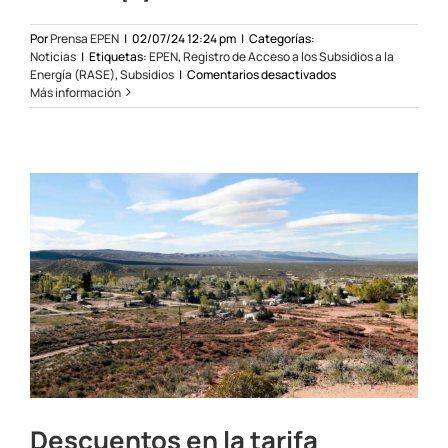
Por
Prensa EPEN
|
02/07/24 12:24 pm
|
Categorías:
Noticias
|
Etiquetas:
EPEN
,
Registro de Acceso a los Subsidios a la
en
Energía (RASE)
,
Subsidios
|
Comentarios desactivados
Inscripción
Más información
al
RASE
para
mantener
subsidios
a
la
energía
eléctrica
Descuentos en la tarifa