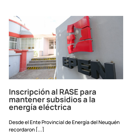
hasta
el
4
de
septiembre
la
inscripción
a
los
subsidios
a
la
electricidad
Inscripción al RASE para
mantener subsidios a la
energía eléctrica
Desde el Ente Provincial de Energía del Neuquén
recordaron [...]