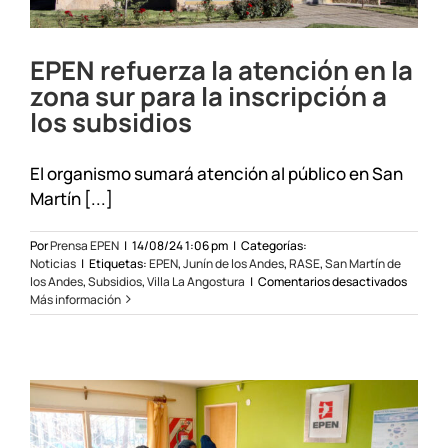
EPEN refuerza la atención en la
zona sur para la inscripción a
los subsidios
El organismo sumará atención al público en San
Martín [...]
Por
Prensa EPEN
|
14/08/24 1:06 pm
|
Categorías:
Noticias
|
Etiquetas:
EPEN
,
Junín de los Andes
,
RASE
,
San Martín de
en
los Andes
,
Subsidios
,
Villa La Angostura
|
Comentarios desactivados
EPEN
Más información
refuerz
la
atenci
en
la
zona
sur
para