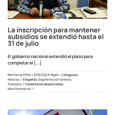
La inscripción para mantener
subsidios se extendió hasta el
31 de julio
El gobierno nacional extendió el plazo para
completar el [...]
Por
Prensa EPEN
|
27/07/22 2:19 pm
|
Categorías:
Noticias
|
Etiquetas:
Segmentación tarifaria
,
en
Subsidios
|
Comentarios desactivados
La
Más información
inscripción
para
mantener
subsidios
se