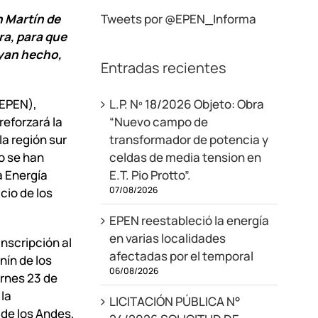
n Martín de
Tweets por @EPEN_Informa
ra, para que
ayan hecho,
Entradas recientes
(EPEN),
L.P. Nº 18/2026 Objeto: Obra
reforzará la
“Nuevo campo de
la región sur
transformador de potencia y
o se han
celdas de media tension en
a Energía
E.T. Pio Protto”.
07/08/2026
cio de los
EPEN reestableció la energía
en varias localidades
nscripción al
afectadas por el temporal
nín de los
06/08/2026
ernes 23 de
 la
LICITACIÓN PÚBLICA N°
de los Andes,