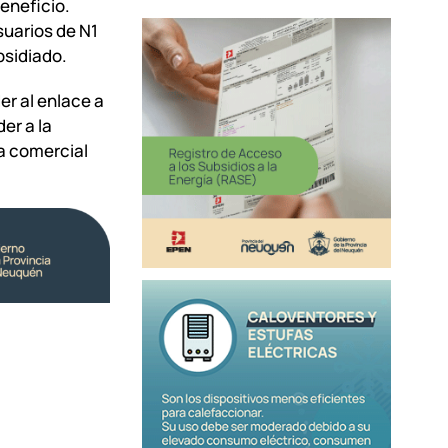
eneficio.
uarios de N1
bsidiado.
r al enlace a
der a la
na comercial