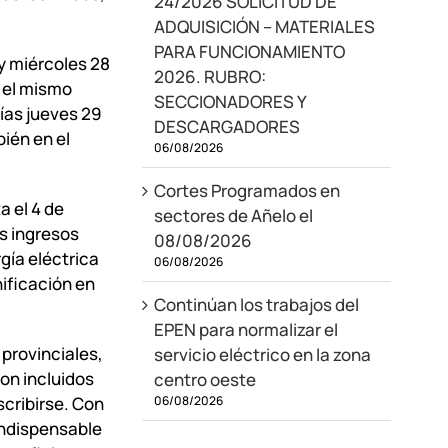
24/2026 SOLICITUD DE
ADQUISICIÓN – MATERIALES
PARA FUNCIONAMIENTO
 y miércoles 28
2026. RUBRO:
n el mismo
SECCIONADORES Y
días jueves 29
DESCARGADORES
bién en el
06/08/2026
Cortes Programados en
a el 4 de
sectores de Añelo el
s ingresos
08/08/2026
gía eléctrica
06/08/2026
nificación en
Continúan los trabajos del
EPEN para normalizar el
 provinciales,
servicio eléctrico en la zona
on incluidos
centro oeste
scribirse. Con
06/08/2026
 indispensable