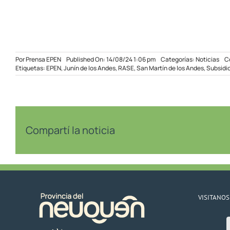
Por
Prensa EPEN
Published On: 14/08/24 1:06 pm
Categorías:
Noticias
C
Etiquetas:
EPEN
,
Junín de los Andes
,
RASE
,
San Martín de los Andes
,
Subsidi
Compartí la noticia
VISITANOS