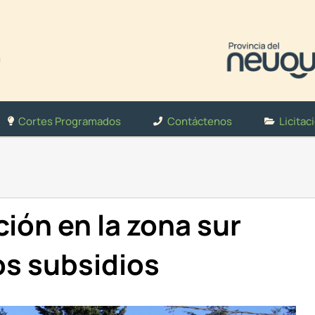
Cortes Programados
Contáctenos
Licitac
ción en la zona sur
los subsidios