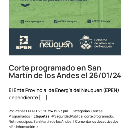
Corte programado en San
Martín de los Andes el 26/01/24
El Ente Provincial de Energía del Neuquén (EPEN)
dependiente [...]
Por
Prensa EPEN
|
25/01/24 12:23 pm
|
Categorías:
Cortes
Programados
|
Etiquetas:
#SeguridadPública
,
corte programado
,
en
Retiro equipos
,
San Martín de los Andes
|
Comentarios desactivados
Corte
Más información