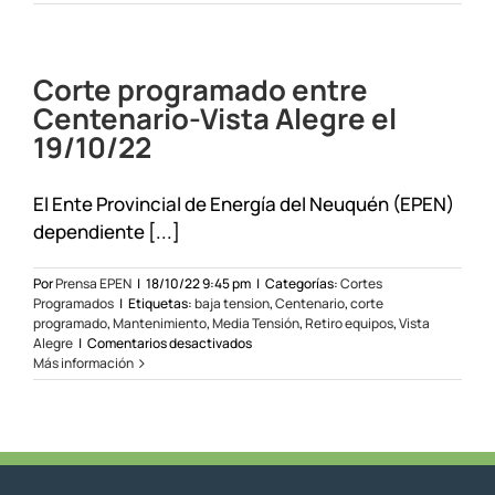
progra
en
San
Martín
Corte programado entre
de
los
Centenario-Vista Alegre el
Andes
19/10/22
el
26/01/
El Ente Provincial de Energía del Neuquén (EPEN)
dependiente [...]
Por
Prensa EPEN
|
18/10/22 9:45 pm
|
Categorías:
Cortes
Programados
|
Etiquetas:
baja tension
,
Centenario
,
corte
programado
,
Mantenimiento
,
Media Tensión
,
Retiro equipos
,
Vista
en
Alegre
|
Comentarios desactivados
Corte
Más información
programado
entre
Centenario-
Vista
Alegre
el