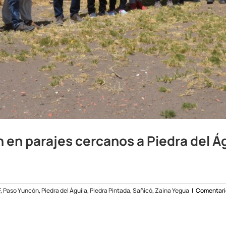
ón en parajes cercanos a Piedra del Á
F
,
Paso Yuncón
,
Piedra del Águila
,
Piedra Pintada
,
Sañicó
,
Zaina Yegua
|
Comentari