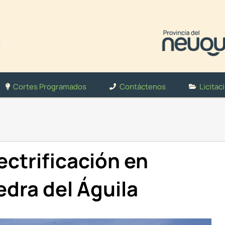
Cortes Programados
Contáctenos
Licitac
lectrificación en
edra del Águila