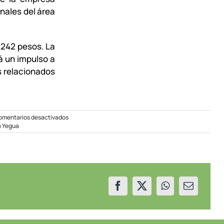
nales del área
.242 pesos. La
á un impulso a
s relacionados
en
omentarios desactivados
Inician
a Yegua
las
obras
de
electrificación
en
parajes
cercanos
a
Piedra
del
Águila