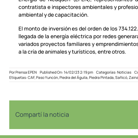
contratista e inspectores ambientales y profesio
ambiental y de capacitación.
El monto de inversión es del orden de los 734.122
llegada de la energía eléctrica por redes generar
variados proyectos familiares y emprendimiento
a la cría de animales y turísticos, entre otros.
Por
Prensa EPEN
Published On: 14/02/23 2:19 pm
Categorías:
Noticias
C
Etiquetas:
CAF
,
Paso Yuncón
,
Piedra del Águila
,
Piedra Pintada
,
Sañicó
,
Zain
Compartí la noticia