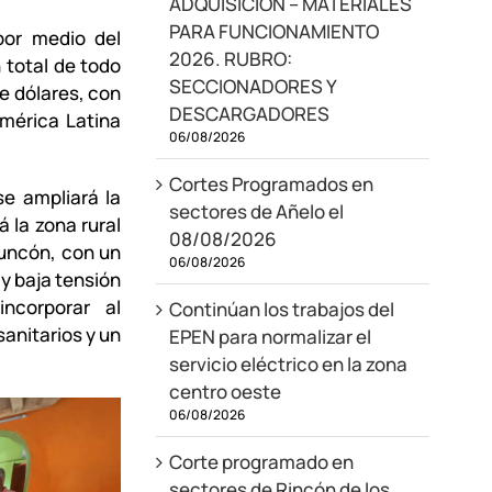
ADQUISICIÓN – MATERIALES
PARA FUNCIONAMIENTO
por medio del
2026. RUBRO:
 total de todo
SECCIONADORES Y
de dólares, con
DESCARGADORES
América Latina
06/08/2026
Cortes Programados en
se ampliará la
sectores de Añelo el
á la zona rural
08/08/2026
Yuncón, con un
06/08/2026
 y baja tensión
ncorporar al
Continúan los trabajos del
anitarios y un
EPEN para normalizar el
servicio eléctrico en la zona
centro oeste
06/08/2026
Corte programado en
sectores de Rincón de los