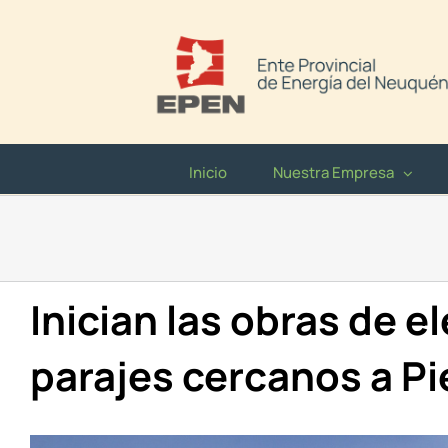
Saltar
al
contenido
Inicio
Nuestra Empresa
Inician las obras de e
parajes cercanos a Pi