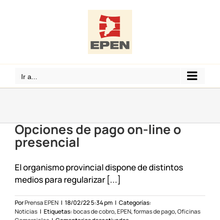
Saltar
al
contenido
Ir a...
Opciones de pago on-line o
presencial
El organismo provincial dispone de distintos
medios para regularizar [...]
Por
Prensa EPEN
|
18/02/22 5:34 pm
|
Categorías:
Noticias
|
Etiquetas:
bocas de cobro
,
EPEN
,
formas de pago
,
Oficinas
en