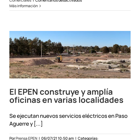
Comerciales
|
Comentarios desactivados
Opciones
Más información
de
pago
on-
line
o
presencial
El EPEN construye y amplía
oficinas en varias localidades
Se ejecutan nuevos servicios eléctricos en Paso
Aguerre y [...]
Por
Prensa EPEN
|
06/07/21 10:50 am
|
Categorías: