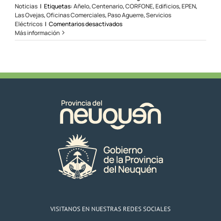
Noticias
|
Etiquetas:
Añelo
,
Centenario
,
CORFONE
,
Edificios
,
EPEN
,
Las Ovejas
,
Oficinas Comerciales
,
Paso Aguerre
,
Servicios
en
Eléctricos
|
Comentarios desactivados
El
Más información
EPEN
construye
y
amplía
oficinas
en
varias
localidades
VISITANOS EN NUESTRAS REDES SOCIALES