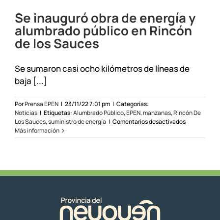
Se inauguró obra de energía y
alumbrado público en Rincón
de los Sauces
Se sumaron casi ocho kilómetros de líneas de
baja [...]
Por
Prensa EPEN
|
23/11/22 7:01 pm
|
Categorías:
Noticias
|
Etiquetas:
Alumbrado Público
,
EPEN
,
manzanas
,
Rincón De
en
Los Sauces
,
suministro de energía
|
Comentarios desactivados
Se
Más información
inauguró
obra
de
energía
y
alumbrado
público
en
Rincón
de