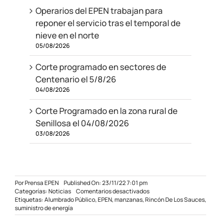
Operarios del EPEN trabajan para
reponer el servicio tras el temporal de
nieve en el norte
05/08/2026
Corte programado en sectores de
Centenario el 5/8/26
04/08/2026
Corte Programado en la zona rural de
Senillosa el 04/08/2026
03/08/2026
Por
Prensa EPEN
Published On: 23/11/22 7:01 pm
en
Categorías:
Noticias
Comentarios desactivados
Se
Etiquetas:
Alumbrado Público
,
EPEN
,
manzanas
,
Rincón De Los Sauces
,
inauguró
suministro de energía
obra