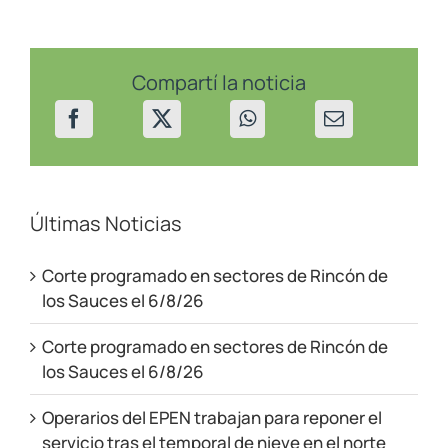
de
energía
y
alumbrado
público
Compartí la noticia
en
Rincón
de
los
Sauces
Últimas Noticias
Corte programado en sectores de Rincón de
los Sauces el 6/8/26
Corte programado en sectores de Rincón de
los Sauces el 6/8/26
Operarios del EPEN trabajan para reponer el
servicio tras el temporal de nieve en el norte