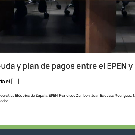
da y plan de pagos entre el EPEN y 
 el [...]
perativa Eléctrica de Zapala
,
EPEN
,
Francisco Zambon
,
Juan Bautista Rodríguez
,
M
en
vados
Acuerdo
de
reconocimiento
de
deuda
y