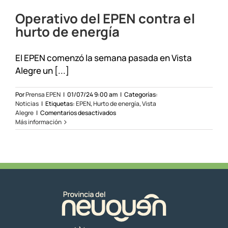
Operativo del EPEN contra el
hurto de energía
El EPEN comenzó la semana pasada en Vista
Alegre un [...]
Por
Prensa EPEN
|
01/07/24 9:00 am
|
Categorías:
Noticias
|
Etiquetas:
EPEN
,
Hurto de energía
,
Vista
en
Alegre
|
Comentarios desactivados
Operativo
Más información
del
EPEN
contra
el
hurto
de
energía