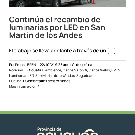
Continúa el recambio de
luminarias por LED en San
Martín de los Andes
El trabajo se lleva adelante a través de un [...]
Por
Prensa EPEN
|
22/10/21 9:37 am
|
Categorías:
Noticias
|
Etiquetas:
Ambiente
,
Carlos Saloniti
,
Carlos Welsh
,
EPEN
,
Luminarias LED
,
San Martín de los Andes
,
Seguridad
en
Publica
|
Comentarios desactivados
Continúa
Más información
el
recambio
de
luminarias
por
LED
en
San
Martín