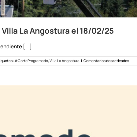
Villa La Angostura el 18/02/25
endiente [...]
en
iquetas:
#CorteProgramado
,
Villa La Angostura
|
Comentarios desactivados
Cort
prog
en
sect
de
Villa
La
Ango
el
18/0