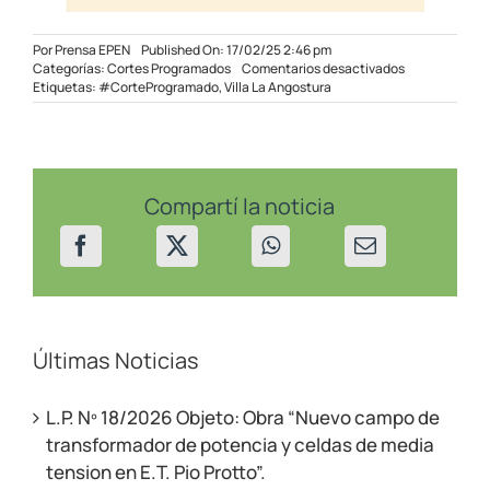
Por
Prensa EPEN
Published On: 17/02/25 2:46 pm
en
Categorías:
Cortes Programados
Comentarios desactivados
Corte
Etiquetas:
#CorteProgramado
,
Villa La Angostura
programado
en
sectores
de
Villa
La
Compartí la noticia
Angostura
el
18/02/25
Últimas Noticias
L.P. Nº 18/2026 Objeto: Obra “Nuevo campo de
transformador de potencia y celdas de media
tension en E.T. Pio Protto”.