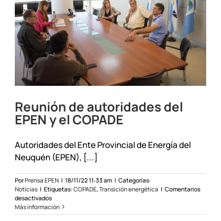
Reunión de autoridades del
EPEN y el COPADE
Autoridades del Ente Provincial de Energía del
Neuquén (EPEN), [...]
Por
Prensa EPEN
|
18/11/22 11:33 am
|
Categorías:
Noticias
|
Etiquetas:
COPADE
,
Transición energética
|
Comentarios
en
desactivados
Reunión
Más información
de