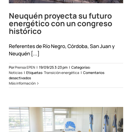
Neuquén proyecta su futuro
energético con un congreso
histórico
Referentes de Río Negro, Córdoba, San Juan y
Neuquén [...]
Por
Prensa EPEN
|
19/09/25 3:23 pm
|
Categorías:
Noticias
|
Etiquetas:
Transición energética
|
Comentarios
en
desactivados
Neuquén
Más información
proyecta
su
futuro
energético
con
un
congreso
histórico