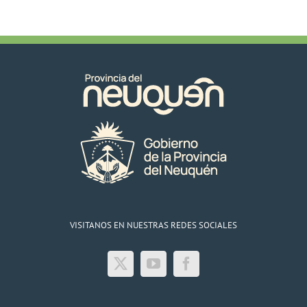
autoridades
del
EPEN
y
el
COPADE
VISITANOS EN NUESTRAS REDES SOCIALES