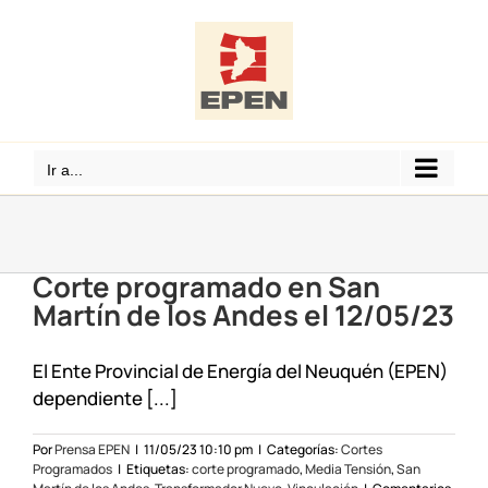
Saltar
al
contenido
Ir a...
Corte programado en San
Martín de los Andes el 12/05/23
El Ente Provincial de Energía del Neuquén (EPEN)
dependiente [...]
Por
Prensa EPEN
|
11/05/23 10:10 pm
|
Categorías:
Cortes
Programados
|
Etiquetas:
corte programado
,
Media Tensión
,
San