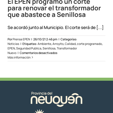
El EPEN programó un corte
para renovar el transformador
que abastece a Senillosa
Se acordó junto al Municipio. El corte será de [...]
Por
Prensa EPEN
|
26/10/21 2:46 pm
|
Categorías:
Noticias
|
Etiquetas:
Ambiente
,
Arroyito
,
Calidad
,
corte programado
,
EPEN
,
Seguridad Publica
,
Senillosa
,
Transformador
en
Nuevo
|
Comentarios desactivados
El
Más información
EPEN
programó
un
corte
para
renovar
el
transformador
que
abastece
a
Senillosa